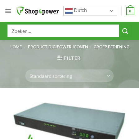
Ga
Dutch
naar
0
inhoud
Zoeken
naar:
HOME
/
PRODUCT DIGIPOWER ICONEN
/
GROEP BEDIENING
FILTER