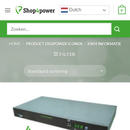
Ga
Dutch
naar
0
inhoud
Zoeken
naar:
HOME
/
PRODUCT DIGIPOWER ICONEN
/
KWH INFORMATIE
FILTER