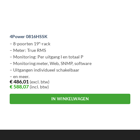
4Power 0816HSSK
– 8-poorten 19″-rack
– Meter: True RMS
– Monitoring: Per uitgang I en totaal P
– Monitoring:meter, Web, SNMP, software
– Uitgangen individueel schakelbaar
– en meer.
€
486,01
(excl. btw)
€
588,07
(incl. btw)
IN WINKELWAGEN