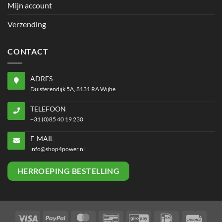
Mijn account
Verzending
CONTACT
ADRES
Duisterendijk 5A, 8131 RA Wijhe
TELEFOON
+31 (0)85 40 19 230
E-MAIL
info@shop4power.nl
HERROEPING BESTELLING
Visa
PayPal
MasterCard
Bancontact
GiroPay
IDeal
Invoi