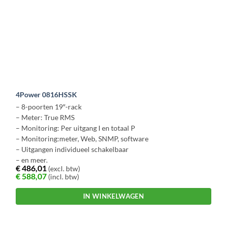
4Power 0816HSSK
– 8-poorten 19″-rack
– Meter: True RMS
– Monitoring: Per uitgang I en totaal P
– Monitoring:meter, Web, SNMP, software
– Uitgangen individueel schakelbaar
– en meer.
€
486,01
(excl. btw)
€
588,07
(incl. btw)
IN WINKELWAGEN