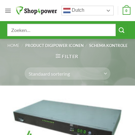
Ga
Dutch
naar
0
inhoud
Zoeken
naar:
HOME
/
PRODUCT DIGIPOWER ICONEN
/
SCHEMA KONTROLE
FILTER