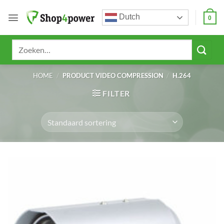
Ga
Dutch
naar
0
inhoud
Zoeken
naar:
HOME
/
PRODUCT VIDEO COMPRESSION
/
H.264
FILTER