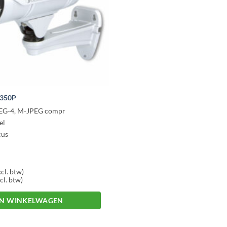
3350P
EG-4, M-JPEG compr
el
cus
cl. btw)
cl. btw)
IN WINKELWAGEN