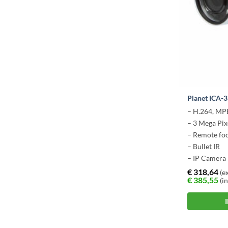
Planet ICA-
– H.264, MP
– 3 Mega Pix
– Remote fo
– Bullet IR
– IP Camera
€
318,64
(ex
€
385,55
(in