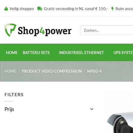
Ga
Veilig shoppen
Gratis verzending in NL vanaf € 150,-
Ruim ass
naar
inhoud
Zoeken
naar:
HOME
BATTERIJ SETS
INDUSTRIEEL ETHERNET
UPS SYST
HOME
/
PRODUCT VIDEO COMPRESSION
/
MPEG-4
FILTERS
Prijs