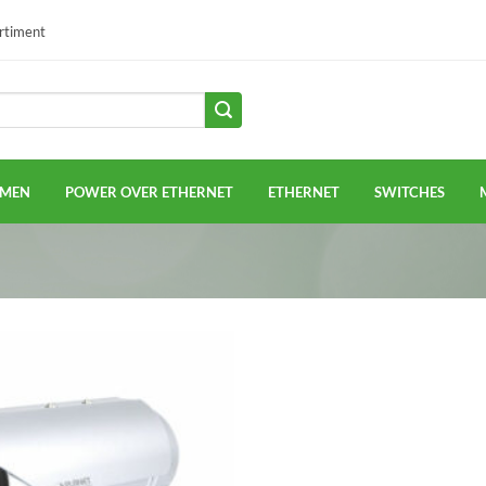
ortiment
EMEN
POWER OVER ETHERNET
ETHERNET
SWITCHES