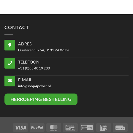
CONTACT
ADRES
Duisterendijk 5A, 8131 RA Wijhe
TELEFOON
+31 (0)85 40 19 230
E-MAIL
info@shop4power.nl
HERROEPING BESTELLING
Visa
PayPal
MasterCard
Bancontact
GiroPay
IDeal
Inv