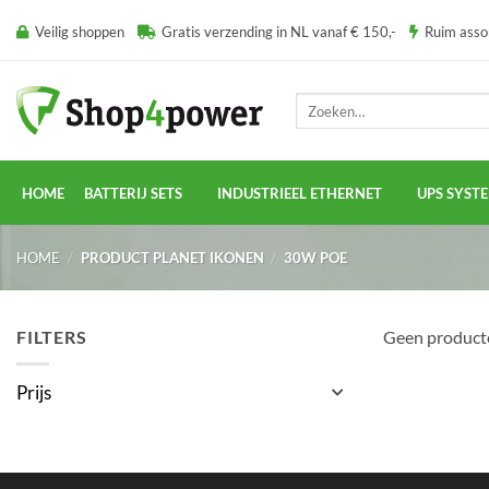
Ga
Veilig shoppen
Gratis verzending in NL vanaf € 150,-
Ruim ass
naar
inhoud
Zoeken
naar:
HOME
BATTERIJ SETS
INDUSTRIEEL ETHERNET
UPS SYST
HOME
/
PRODUCT PLANET IKONEN
/
30W POE
FILTERS
Geen producte
Prijs