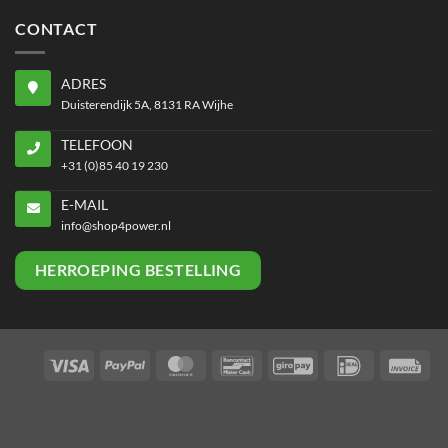
CONTACT
ADRES
Duisterendijk 5A, 8131 RA Wijhe
TELEFOON
+31 (0)85 40 19 230
E-MAIL
info@shop4power.nl
HERROEPING BESTELLING
Visa
PayPal
MasterCard
Bancontact
GiroPay
IDeal
Inv