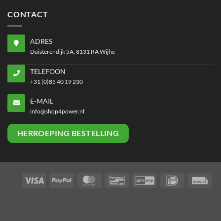
CONTACT
ADRES
Duisterendijk 5A, 8131 RA Wijhe
TELEFOON
+31 (0)85 40 19 230
E-MAIL
info@shop4power.nl
HERROEPING BESTELLING
Visa
PayPal
MasterCard
Bancontact
GiroPay
IDeal
Inv