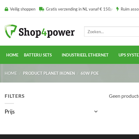
Ga
Veilig shoppen
Gratis verzending in NL vanaf € 150,-
Ruim ass
naar
inhoud
Zoeken
naar:
HOME
BATTERIJ SETS
INDUSTRIEEL ETHERNET
UPS SYST
HOME
/
PRODUCT PLANET IKONEN
/
60W POE
FILTERS
Geen producte
Prijs