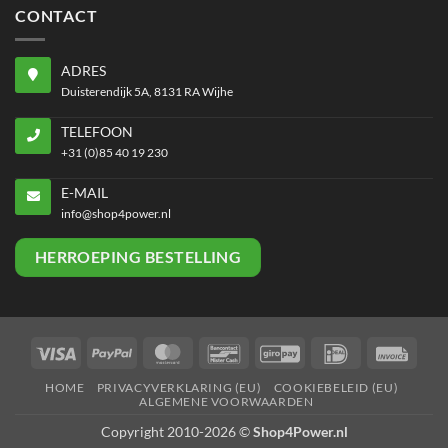
CONTACT
ADRES
Duisterendijk 5A, 8131 RA Wijhe
TELEFOON
+31 (0)85 40 19 230
E-MAIL
info@shop4power.nl
HERROEPING BESTELLING
Visa
PayPal
MasterCard
Bancontact
GiroPay
IDeal
Invoi
HOME
PRIVACYVERKLARING (EU)
COOKIEBELEID (EU)
ALGEMENE VOORWAARDEN
Copyright 2010-2026 ©
Shop4Power.nl