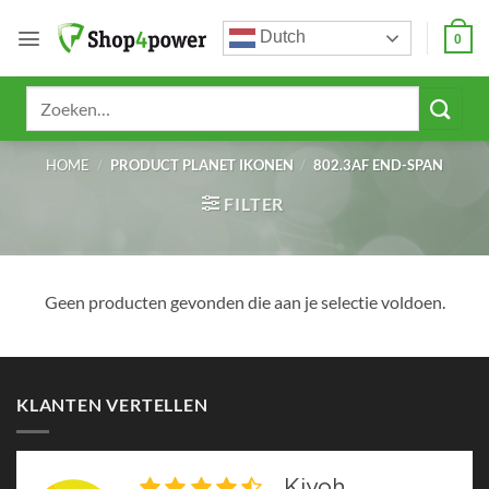
Ga
Dutch
naar
0
inhoud
Zoeken
naar:
HOME
/
PRODUCT PLANET IKONEN
/
802.3AF END-SPAN
FILTER
Geen producten gevonden die aan je selectie voldoen.
KLANTEN VERTELLEN