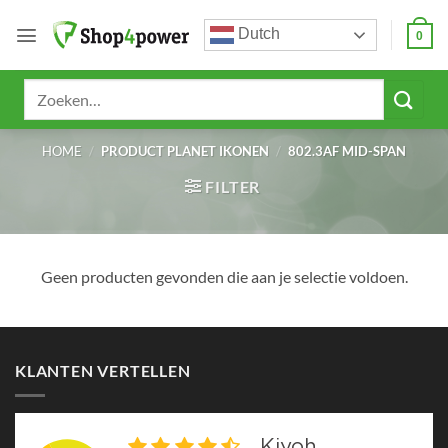
Ga
Dutch
naar
0
inhoud
Zoeken
naar:
HOME
/
PRODUCT PLANET IKONEN
/
802.3AF MID-SPAN
FILTER
Geen producten gevonden die aan je selectie voldoen.
KLANTEN VERTELLEN