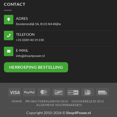
CONTACT
ADRES
Duisterendijk 5A, 8131 RA Wijhe
TELEFOON
+31 (0)85 40 19 230
E-MAIL
info@shop4power.nl
HERROEPING BESTELLING
Visa
PayPal
MasterCard
Bancontact
GiroPay
IDeal
Invoi
HOME
PRIVACYVERKLARING (EU)
COOKIEBELEID (EU)
ALGEMENE VOORWAARDEN
Copyright 2010-2026 ©
Shop4Power.nl