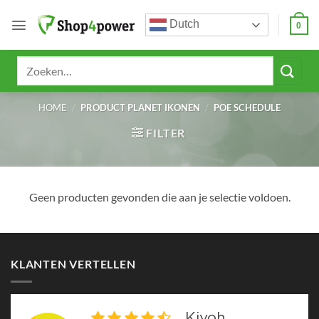
Ga
Dutch
naar
0
inhoud
Zoeken
naar:
HOME
/
PRODUCT PLANET IKONEN
/
POE SCHEDULE
FILTER
Geen producten gevonden die aan je selectie voldoen.
KLANTEN VERTELLEN