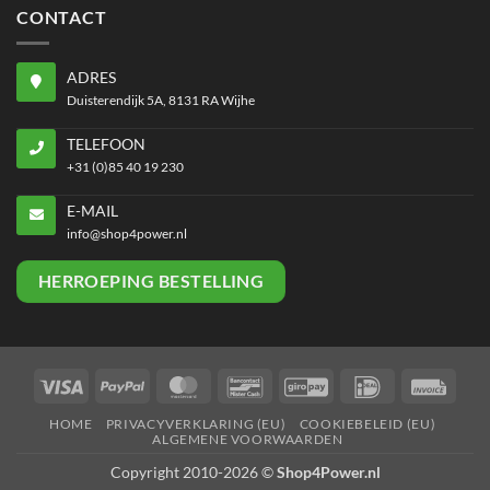
CONTACT
ADRES
Duisterendijk 5A, 8131 RA Wijhe
TELEFOON
+31 (0)85 40 19 230
E-MAIL
info@shop4power.nl
HERROEPING BESTELLING
Visa
PayPal
MasterCard
Bancontact
GiroPay
IDeal
Invoi
HOME
PRIVACYVERKLARING (EU)
COOKIEBELEID (EU)
ALGEMENE VOORWAARDEN
Copyright 2010-2026 ©
Shop4Power.nl