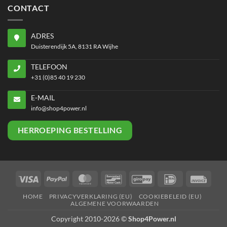
CONTACT
ADRES
Duisterendijk 5A, 8131 RA Wijhe
TELEFOON
+31 (0)85 40 19 230
E-MAIL
info@shop4power.nl
HERROEPING BESTELLING
Visa
PayPal
MasterCard
Bancontact
GiroPay
IDeal
Invoi
HOME
PRIVACYVERKLARING (EU)
COOKIEBELEID (EU)
ALGEMENE VOORWAARDEN
Copyright 2010-2026 ©
Shop4Power.nl