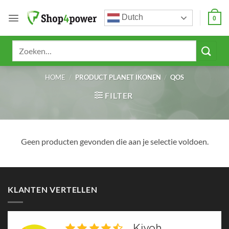
Ga
Dutch
naar
0
inhoud
Zoeken
naar:
HOME
/
PRODUCT PLANET IKONEN
/
QOS
FILTER
Geen producten gevonden die aan je selectie voldoen.
KLANTEN VERTELLEN