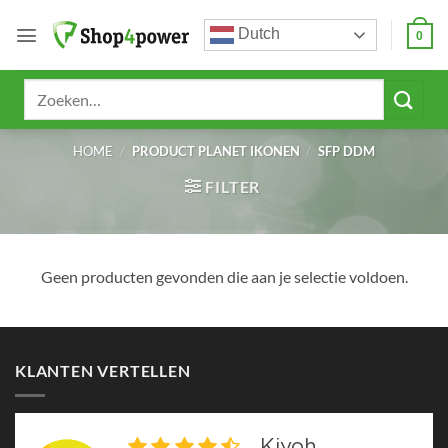
Ga
Dutch
naar
0
inhoud
Zoeken
naar:
HOME
/
PRODUCT PLANET IKONEN
/
SFP DDM
FILTER
Geen producten gevonden die aan je selectie voldoen.
KLANTEN VERTELLEN