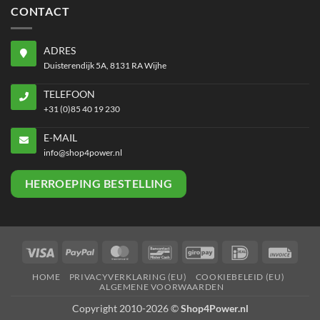
CONTACT
ADRES
Duisterendijk 5A, 8131 RA Wijhe
TELEFOON
+31 (0)85 40 19 230
E-MAIL
info@shop4power.nl
HERROEPING BESTELLING
Visa
PayPal
MasterCard
Bancontact
GiroPay
IDeal
Invoi
HOME
PRIVACYVERKLARING (EU)
COOKIEBELEID (EU)
ALGEMENE VOORWAARDEN
Copyright 2010-2026 ©
Shop4Power.nl