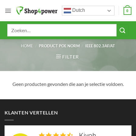
Ga
Dutch
naar
0
inhoud
Zoeken
naar:
HOME
/
PRODUCT POE NORM
/
IEEE 802.3AF/AT
FILTER
Geen producten gevonden die aan je selectie voldoen.
KLANTEN VERTELLEN