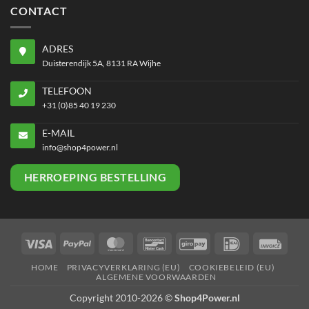
CONTACT
ADRES
Duisterendijk 5A, 8131 RA Wijhe
TELEFOON
+31 (0)85 40 19 230
E-MAIL
info@shop4power.nl
HERROEPING BESTELLING
Visa
PayPal
MasterCard
Bancontact
GiroPay
IDeal
Invoi
HOME
PRIVACYVERKLARING (EU)
COOKIEBELEID (EU)
ALGEMENE VOORWAARDEN
Copyright 2010-2026 ©
Shop4Power.nl