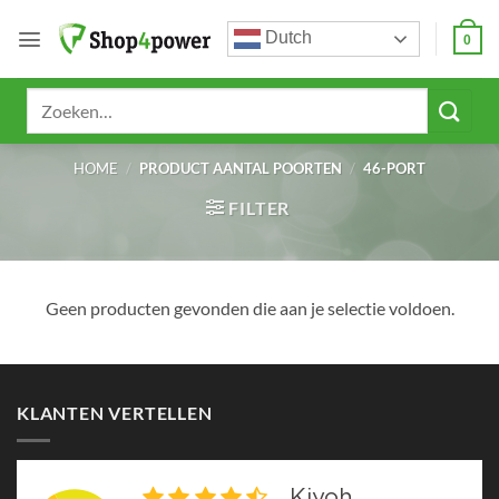
Ga
Dutch
naar
0
inhoud
Zoeken
naar:
HOME
/
PRODUCT AANTAL POORTEN
/
46-PORT
FILTER
Geen producten gevonden die aan je selectie voldoen.
KLANTEN VERTELLEN