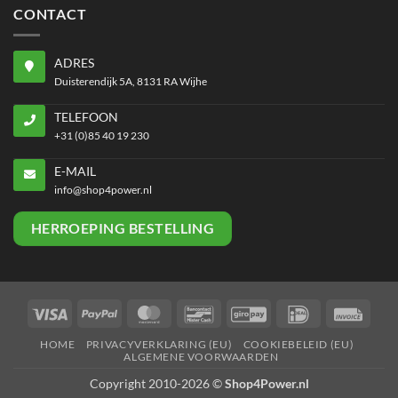
CONTACT
ADRES
Duisterendijk 5A, 8131 RA Wijhe
TELEFOON
+31 (0)85 40 19 230
E-MAIL
info@shop4power.nl
HERROEPING BESTELLING
Visa
PayPal
MasterCard
Bancontact
GiroPay
IDeal
Invoi
HOME
PRIVACYVERKLARING (EU)
COOKIEBELEID (EU)
ALGEMENE VOORWAARDEN
Copyright 2010-2026 ©
Shop4Power.nl