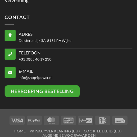
Verzending
CONTACT
ADRES
Duisterendijk 5A, 8131 RA Wijhe
TELEFOON
+31 (0)85 40 19 230
E-MAIL
info@shop4power.nl
HERROEPING BESTELLING
Visa
PayPal
MasterCard
Bancontact
GiroPay
IDeal
Invoi
HOME
PRIVACYVERKLARING (EU)
COOKIEBELEID (EU)
ALGEMENE VOORWAARDEN