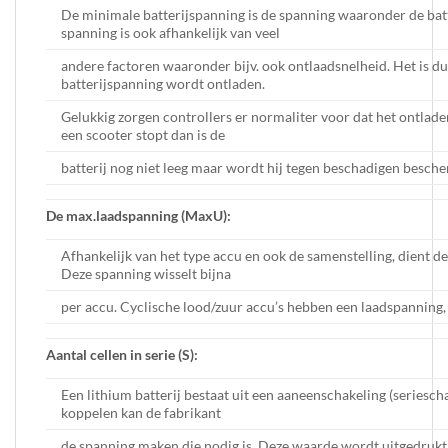
De minimale batterijspanning is de spanning waaronder de batter
spanning is ook afhankelijk van veel
andere factoren waaronder bijv. ook ontlaadsnelheid. Het is du
batterijspanning wordt ontladen.
Gelukkig zorgen controllers er normaliter voor dat het ontlad
een scooter stopt dan is de
batterij nog niet leeg maar wordt hij tegen beschadigen besch
De max.laadspanning (MaxU):
Afhankelijk van het type accu en ook de samenstelling, dient 
Deze spanning wisselt bijna
per accu. Cyclische lood/zuur accu’s hebben een laadspanning, 
Aantal cellen in serie (S):
Een lithium batterij bestaat uit een aaneenschakeling (seriescha
koppelen kan de fabrikant
de spanning maken die nodig is. Deze waarde wordt uitgedrukt 