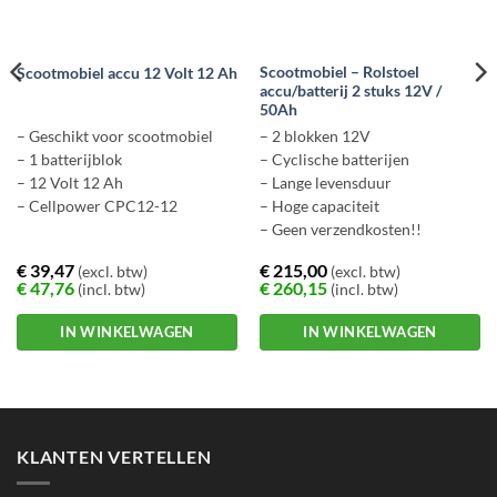
Scootmobiel – Rolstoel
Scootmobiel accu 12 Volt 12 Ah
accu/batterij 2 stuks 12V /
50Ah
– Geschikt voor scootmobiel
– 2 blokken 12V
– 1 batterijblok
– Cyclische batterijen
– 12 Volt 12 Ah
– Lange levensduur
– Cellpower CPC12-12
– Hoge capaciteit
– Geen verzendkosten!!
€
39,47
€
215,00
(excl. btw)
(excl. btw)
€
47,76
€
260,15
(incl. btw)
(incl. btw)
IN WINKELWAGEN
IN WINKELWAGEN
KLANTEN VERTELLEN