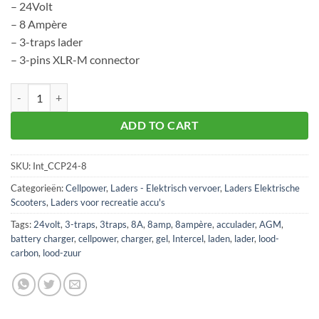
– 24Volt
– 8 Ampère
– 3-traps lader
– 3-pins XLR-M connector
Acculader AGM/GEL/Carbon CCP 24Volt - 8Ampère aantal
ADD TO CART
SKU:
Int_CCP24-8
Categorieën:
Cellpower
,
Laders - Elektrisch vervoer
,
Laders Elektrische
Scooters
,
Laders voor recreatie accu's
Tags:
24volt
,
3-traps
,
3traps
,
8A
,
8amp
,
8ampère
,
acculader
,
AGM
,
battery charger
,
cellpower
,
charger
,
gel
,
Intercel
,
laden
,
lader
,
lood-
carbon
,
lood-zuur