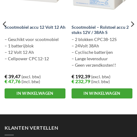
Scootmobiel – Rolstoel accu 2
Scootmobiel accu 12 Volt 12 Ah
stuks 12V / 38Ah S
– Geschikt voor scootmobiel
– 2 blokken CPC38-12S
– 1 batterijblok
– 24Volt 38Ah
– 12 Volt 12 Ah
– Cyclische batterijen
– Cellpower CPC12-12
– Lange levensduur
– Geen verzendkosten!!
€
39,47
€
192,39
(excl. btw)
(excl. btw)
€
47,76
€
232,79
(incl. btw)
(incl. btw)
IN WINKELWAGEN
IN WINKELWAGEN
Dit
product
heeft
meerdere
KLANTEN VERTELLEN
variaties.