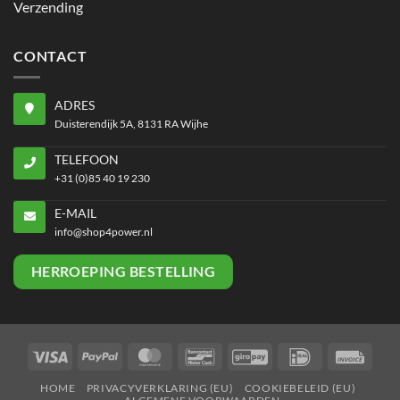
Verzending
CONTACT
ADRES
Duisterendijk 5A, 8131 RA Wijhe
TELEFOON
+31 (0)85 40 19 230
E-MAIL
info@shop4power.nl
HERROEPING BESTELLING
Visa
PayPal
MasterCard
Bancontact
GiroPay
IDeal
Invoi
HOME
PRIVACYVERKLARING (EU)
COOKIEBELEID (EU)