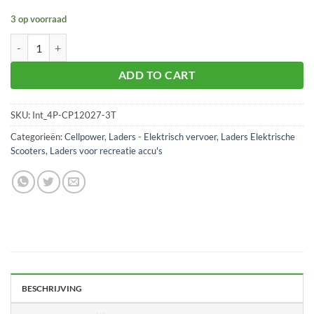
3 op voorraad
Acculader Lood-zuur 12 Volt 2.7 Amp AGM aantal
ADD TO CART
SKU:
Int_4P-CP12027-3T
Categorieën:
Cellpower
,
Laders - Elektrisch vervoer
,
Laders Elektrische
Scooters
,
Laders voor recreatie accu's
BESCHRIJVING