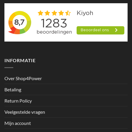
Deze
optie
kan
gekozen
worden
op
de
productpagina
INFORMATIE
Over Shop4Power
Betaling
Return Policy
Veelgestelde vragen
Mijn account