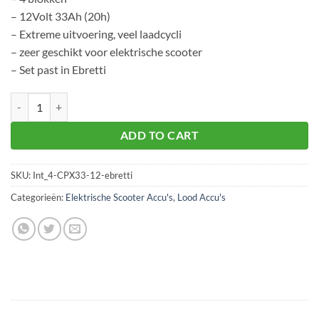
– 12Volt 33Ah (20h)
– Extreme uitvoering, veel laadcycli
– zeer geschikt voor elektrische scooter
– Set past in Ebretti
Ebretti 518 accu 4 stuks 33Ah - EX aantal
ADD TO CART
SKU:
Int_4-CPX33-12-ebretti
Categorieën:
Elektrische Scooter Accu's
,
Lood Accu's