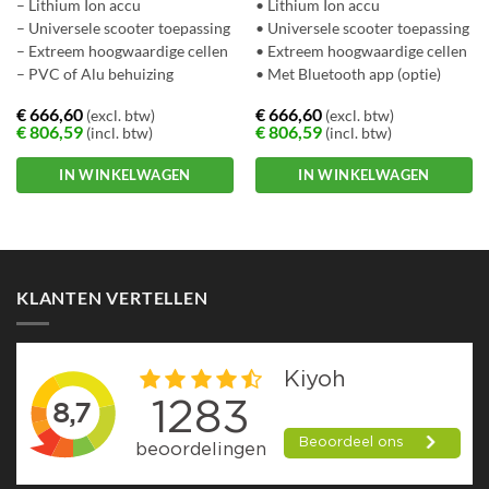
– Lithium Ion accu
• Lithium Ion accu
– Universele scooter toepassing
• Universele scooter toepassing
– Extreem hoogwaardige cellen
• Extreem hoogwaardige cellen
– PVC of Alu behuizing
• Met Bluetooth app (optie)
€
666,60
€
666,60
(excl. btw)
(excl. btw)
€
806,59
€
806,59
(incl. btw)
(incl. btw)
IN WINKELWAGEN
IN WINKELWAGEN
Dit
Dit
product
product
heeft
heeft
meerdere
meerdere
KLANTEN VERTELLEN
variaties.
variaties.
Deze
Deze
optie
optie
kan
kan
gekozen
gekozen
worden
worden
op
op
de
de