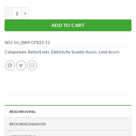
QWIC 87, 80, Emoto 78 - 4 x 33Ah - EX aantal
ADD TO CART
SKU:
Int_QW4-CPX33-12
Categorieën:
Batterij sets
,
Elektrische Scooter Accu's
,
Lood Accu's
BESCHRIJVING
BEOORDELINGEN (0)