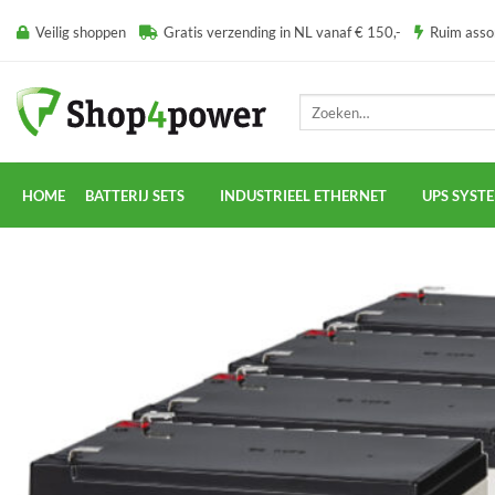
Ga
Veilig shoppen
Gratis verzending in NL vanaf € 150,-
Ruim ass
naar
inhoud
Zoeken
naar:
HOME
BATTERIJ SETS
INDUSTRIEEL ETHERNET
UPS SYST