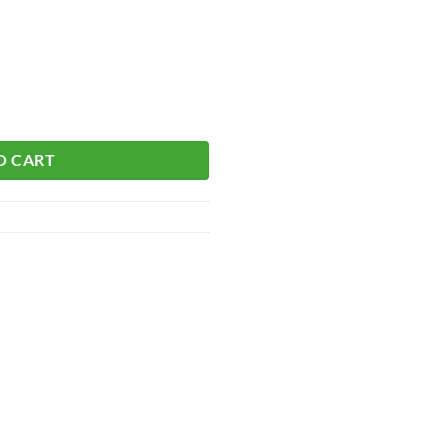
h aantal
O CART