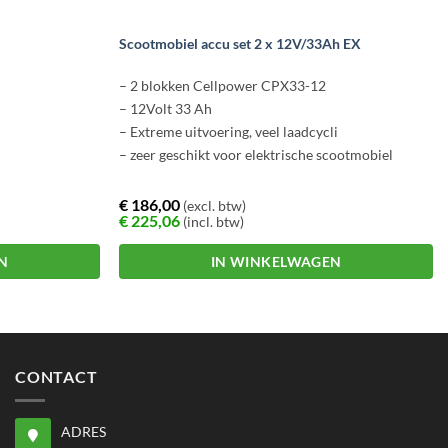
Scootmobiel accu set 2 x 12V/33Ah EX
– 2 blokken Cellpower CPX33-12
– 12Volt 33 Ah
– Extreme uitvoering, veel laadcycli
– zeer geschikt voor elektrische scootmobiel
€
186,00
(excl. btw)
€
225,06
(incl. btw)
N
IN WINKELWAGEN
CONTACT
ADRES