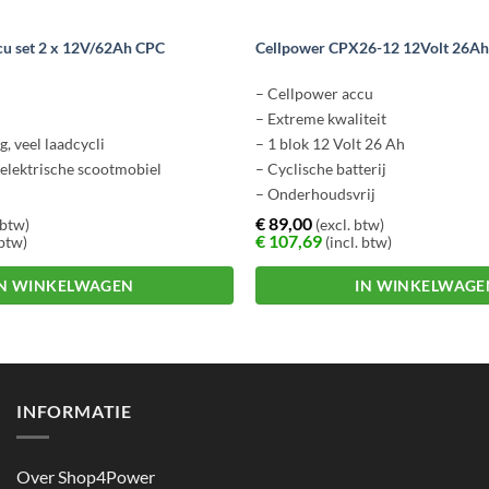
cu set 2 x 12V/62Ah CPC
Cellpower CPX26-12 12Volt 26Ah
– Cellpower accu
– Extreme kwaliteit
, veel laadcycli
– 1 blok 12 Volt 26 Ah
 elektrische scootmobiel
– Cyclische batterij
– Onderhoudsvrij
€
89,00
 btw)
(excl. btw)
€
107,69
 btw)
(incl. btw)
IN WINKELWAGEN
IN WINKELWAGE
INFORMATIE
Over Shop4Power