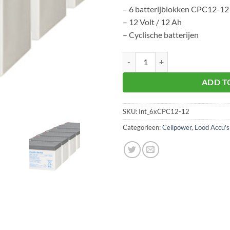
– 6 batterijblokken CPC12-12
– 12 Volt / 12 Ah
– Cyclische batterijen
Scooter accu set 6 stuks 12V/12A
ADD T
SKU:
Int_6xCPC12-12
Categorieën:
Cellpower
,
Lood Accu's