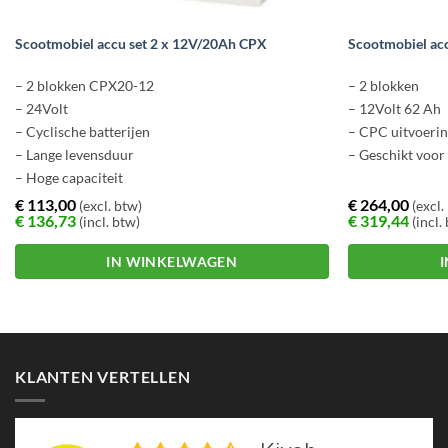
Scootmobiel accu set 2 x 12V/20Ah CPX
Scootmobiel ac
– 2 blokken CPX20-12
– 2 blokken
– 24Volt
– 12Volt 62 Ah
– Cyclische batterijen
– CPC uitvoering
– Lange levensduur
– Geschikt voor
– Hoge capaciteit
€
113,00
€
264,00
(excl. btw)
(excl.
€
136,73
€
319,44
(incl. btw)
(incl.
IN WINKELWAGEN
KLANTEN VERTELLEN