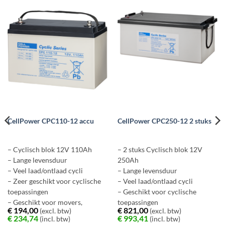
CellPower CPC110-12 accu
CellPower CPC250-12 2 stuks
– Cyclisch blok 12V 110Ah
– 2 stuks Cyclisch blok 12V
– Lange levensduur
250Ah
– Veel laad/ontlaad cycli
– Lange levensduur
– Zeer geschikt voor cyclische
– Veel laad/ontlaad cycli
toepassingen
– Geschikt voor cyclische
– Geschikt voor movers,
toepassingen
€
194,00
€
821,00
(excl. btw)
(excl. btw)
scootmobiel etc.
– Ook geschikt voor movers,
€
234,74
€
993,41
(incl. btw)
(incl. btw)
scootmobiel etc.