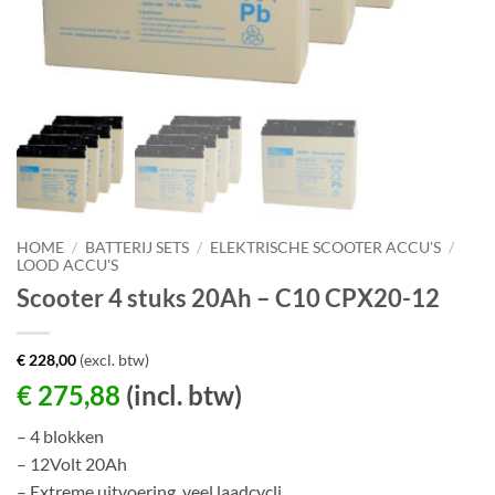
HOME
/
BATTERIJ SETS
/
ELEKTRISCHE SCOOTER ACCU'S
/
LOOD ACCU'S
Scooter 4 stuks 20Ah – C10 CPX20-12
€
228,00
(excl. btw)
€
275,88
(incl. btw)
– 4 blokken
– 12Volt 20Ah
– Extreme uitvoering, veel laadcycli