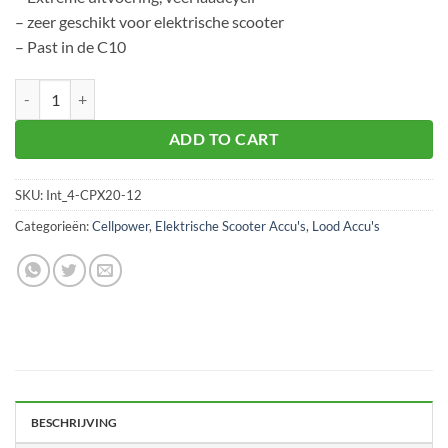
– zeer geschikt voor elektrische scooter
– Past in de C10
Scooter 4 stuks 20Ah - C10 CPX20-12 aantal
ADD TO CART
SKU:
Int_4-CPX20-12
Categorieën:
Cellpower
,
Elektrische Scooter Accu's
,
Lood Accu's
BESCHRIJVING