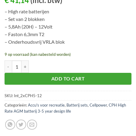
€
41,14
(incl. btw)
– High rate batterijen
– Set van 2 blokken
– 5,8Ah (20H) – 12Volt
– Faston 6,3mm T2
– Onderhoudsvrij VRLA blok
9 op voorraad (kan nabesteld worden)
Cellpower 2 stuks CPH5-12 aantal
ADD TO CART
SKU:
Int_2xCPH5-12
Categorieën:
Accu's voor recreatie
,
Batterij sets
,
Cellpower
,
CPH High
Rate AGM batterij 3-5 year design life