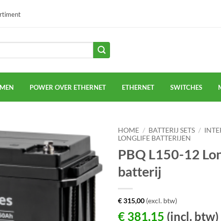
ortiment
EMEN
POWER OVER ETHERNET
ETHERNET
SWITCHES
HOME
/
BATTERIJ SETS
/
INTE
LONGLIFE BATTERIJEN
PBQ L150-12 Lon
batterij
€
315,00
(excl. btw)
€
381,15
(incl. btw)