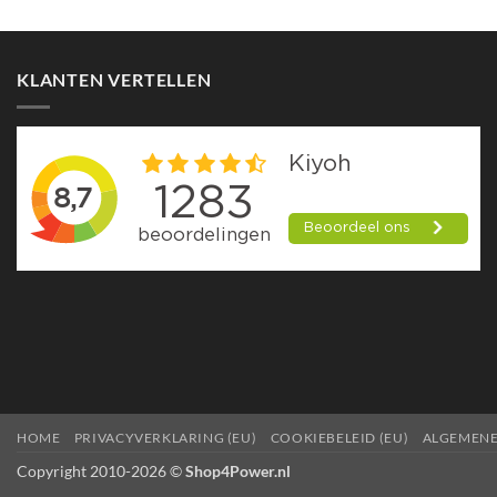
product
heeft
meerdere
KLANTEN VERTELLEN
variaties.
Deze
optie
kan
gekozen
worden
op
de
productpagina
HOME
PRIVACYVERKLARING (EU)
COOKIEBELEID (EU)
ALGEMEN
Copyright 2010-2026 ©
Shop4Power.nl