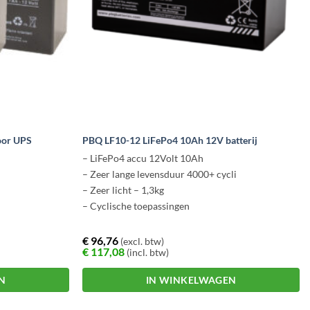
oor UPS
PBQ LF10-12 LiFePo4 10Ah 12V batterij
– LiFePo4 accu 12Volt 10Ah
– Zeer lange levensduur 4000+ cycli
– Zeer licht – 1,3kg
– Cyclische toepassingen
€
96,76
(excl. btw)
€
117,08
(incl. btw)
N
IN WINKELWAGEN
Dit