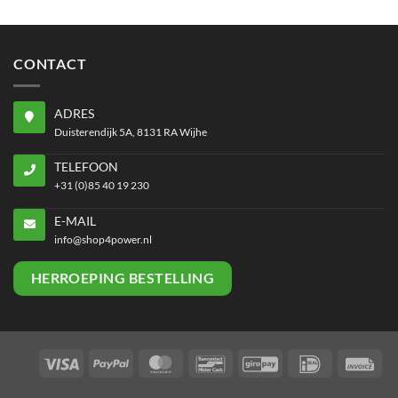
product
heeft
meerdere
CONTACT
variaties.
Deze
ADRES
optie
Duisterendijk 5A, 8131 RA Wijhe
kan
gekozen
TELEFOON
worden
+31 (0)85 40 19 230
op
E-MAIL
de
info@shop4power.nl
productpagina
HERROEPING BESTELLING
Visa
PayPal
MasterCard
Bancontact
GiroPay
IDeal
Inv