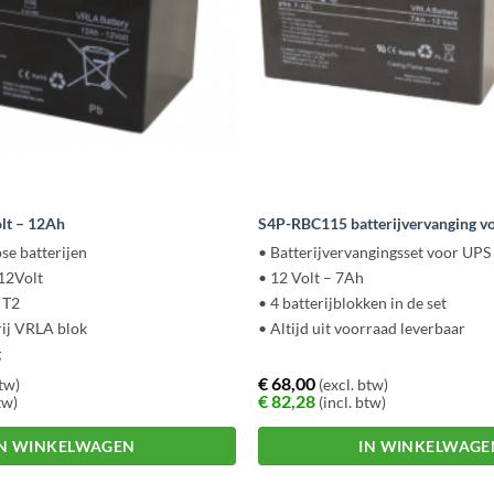
lt – 12Ah
S4P-RBC115 batterijvervanging v
se batterijen
• Batterijvervangingsset voor UPS
12Volt
• 12 Volt – 7Ah
 T2
• 4 batterijblokken in de set
ij VRLA blok
• Altijd uit voorraad leverbaar
g
€
68,00
btw)
(excl. btw)
€
82,28
tw)
(incl. btw)
IN WINKELWAGEN
IN WINKELWAGE