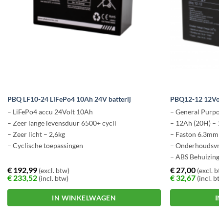
PBQ LF10-24 LiFePo4 10Ah 24V batterij
PBQ12-12 12Vo
– LiFePo4 accu 24Volt 10Ah
– General Purpo
– Zeer lange levensduur 6500+ cycli
– 12Ah (20H) – 
– Zeer licht – 2,6kg
– Faston 6.3mm
– Cyclische toepassingen
– Onderhoudsvr
– ABS Behuizin
€
192,99
€
27,00
(excl. btw)
(excl. 
€
233,52
€
32,67
(incl. btw)
(incl. b
IN WINKELWAGEN
Dit