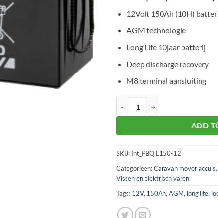
12Volt 150Ah (10H) batteri
AGM technologie
Long Life 10jaar batterij
Deep discharge recovery
M8 terminal aansluiting
PBQ L150-12 Long Life AGM batter
ADD T
SKU:
Int_PBQ L150-12
Categorieën:
Caravan mover accu's
Vissen en elektrisch varen
Tags:
12V
,
150Ah
,
AGM
,
long life
,
lo