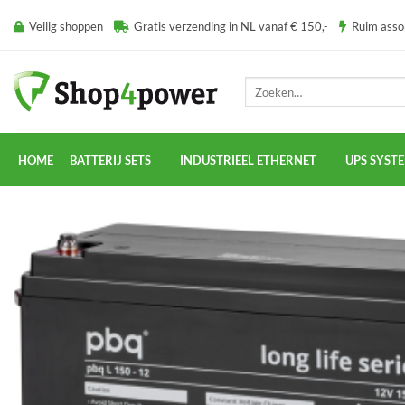
Ga
Veilig shoppen
Gratis verzending in NL vanaf € 150,-
Ruim ass
naar
inhoud
Zoeken
naar:
HOME
BATTERIJ SETS
INDUSTRIEEL ETHERNET
UPS SYST