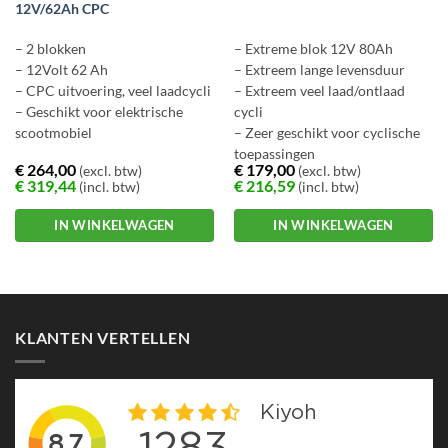
12V/62Ah CPC
– 2 blokken
– Extreme blok 12V 80Ah
– 12Volt 62 Ah
– Extreem lange levensduur
– CPC uitvoering, veel laadcycli
– Extreem veel laad/ontlaad
– Geschikt voor elektrische
cycli
scootmobiel
– Zeer geschikt voor cyclische
toepassingen
€
264,00
€
179,00
(excl. btw)
(excl. btw)
– Ook geschikt voor movers,
€
319,44
€
216,59
(incl. btw)
(incl. btw)
scootmobiel etc.
IN WINKELWAGEN
IN WINKELWAGEN
KLANTEN VERTELLEN