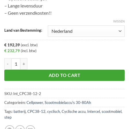
– Lange levensduur
– Geen verzendkosten!!
WISSEN
Land van Bestemming:
€
192,39
(excl. btw)
€
232,79
(incl. btw)
Scootmobiel - Rolstoel Cellpower 2 x CPC38-12 38Ah 12 Volt aantal
ADD TO CART
SKU:
Int_CPC38-12-2
Categorieën:
Cellpower
,
Scootmobielaccu's 30-80Ah
Tags:
batterij
,
CPC38-12
,
cyclisch
,
Cyclische accu
,
Intercel
,
scootmobiel
,
step