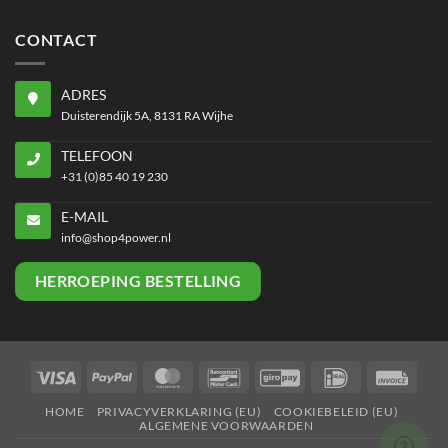
CONTACT
ADRES
Duisterendijk 5A, 8131 RA Wijhe
TELEFOON
+31 (0)85 40 19 230
E-MAIL
info@shop4power.nl
HERROEPING BESTELLING
Visa
PayPal
MasterCard
Bancontact
GiroPay
IDeal
Invoi
HOME
PRIVACYVERKLARING (EU)
COOKIEBELEID (EU)
ALGEMENE VOORWAARDEN