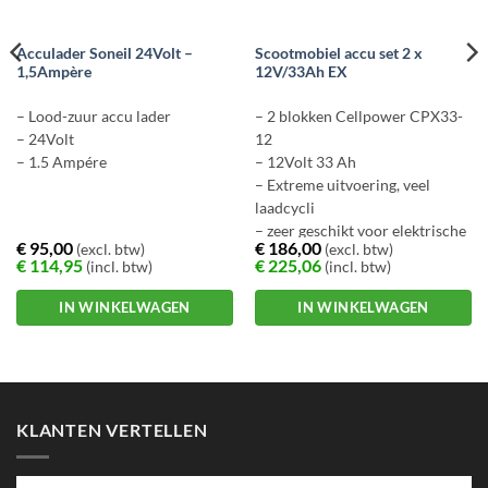
Acculader Soneil 24Volt –
Scootmobiel accu set 2 x
1,5Ampère
12V/33Ah EX
– Lood-zuur accu lader
– 2 blokken Cellpower CPX33-
– 24Volt
12
– 1.5 Ampére
– 12Volt 33 Ah
– Extreme uitvoering, veel
laadcycli
– zeer geschikt voor elektrische
€
95,00
€
186,00
(excl. btw)
(excl. btw)
scootmobiel
€
114,95
€
225,06
(incl. btw)
(incl. btw)
IN WINKELWAGEN
IN WINKELWAGEN
KLANTEN VERTELLEN