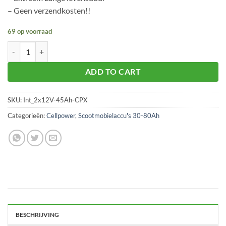
– Geen verzendkosten!!
69 op voorraad
Scootmobiel - Rolstoel accu/batterij 2 stuks 12V / 45Ah Extreme aant
ADD TO CART
SKU:
Int_2x12V-45Ah-CPX
Categorieën:
Cellpower
,
Scootmobielaccu's 30-80Ah
BESCHRIJVING