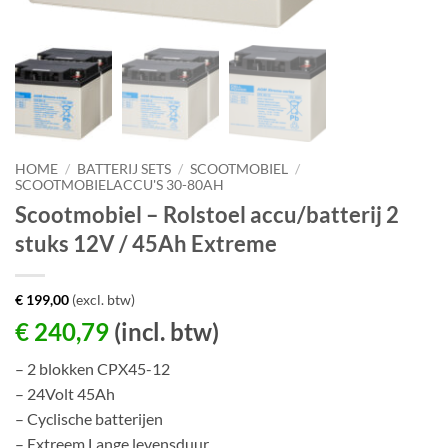
HOME
/
BATTERIJ SETS
/
SCOOTMOBIEL
/
SCOOTMOBIELACCU'S 30-80AH
Scootmobiel – Rolstoel accu/batterij 2
stuks 12V / 45Ah Extreme
€
199,00
(excl. btw)
€
240,79
(incl. btw)
– 2 blokken CPX45-12
– 24Volt 45Ah
– Cyclische batterijen
– Extreem Lange levensduur