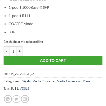
1-poort 1000Base-X SFP
1-poort RJ11
CO/CPE Mode
30a
Beschikbaar via nabestelling
Planet VC-231GF aantal
ADD TO CART
SKU:
Pl_VC-231GF_C4
Categorieën:
Gigabit Media Converter
,
Media Conversion
,
Planet
Tags:
RJ11
,
VDSL2