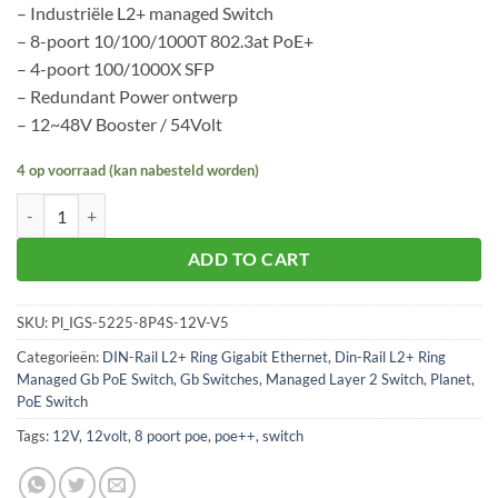
– Industriële L2+ managed Switch
– 8-poort 10/100/1000T 802.3at PoE+
– 4-poort 100/1000X SFP
– Redundant Power ontwerp
– 12~48V Booster / 54Volt
4 op voorraad (kan nabesteld worden)
Planet IGS-5225-8P4S-12V aantal
ADD TO CART
SKU:
Pl_IGS-5225-8P4S-12V-V5
Categorieën:
DIN-Rail L2+ Ring Gigabit Ethernet
,
Din-Rail L2+ Ring
Managed Gb PoE Switch
,
Gb Switches
,
Managed Layer 2 Switch
,
Planet
,
PoE Switch
Tags:
12V
,
12volt
,
8 poort poe
,
poe++
,
switch