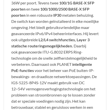
36W per poort. Tevens twee
100/1G BASE-X SFP
poorten
en twee
100/1000/2500 BASE-X SFP
poorten
in een robuuste
IP30
metalen behuizing.
De switch kan worden geïnstalleerd in elke moeilijke
omgeving. Het biedt gebruiksvriendelijke maar
geavanceerde IPv6/IPv4 beheerinterfaces. Hij levert
ook uitgebreide
L2/L4 switchfuncties, Layer 3
statische routeringsmogelijkheden.
Daarbij
ook geavanceerde ITU-G.8032 ERPS Ring-
technologie om de snelle zelfherstelmogelijkheid te
verbeteren. Daarnaast ook PLANET
intelligente
PoE-functies
voor het beheer van PoE buiten-IP-
bewakings- en draadloze netwerktoepassingen. De
IGS-5225-8P4S-12V maakt gebruik van DC
12~54V vermogensverhogingstechnologie om het
probleem van stroombronnen op te lossen zonder
dat er speciale voedingen nodig zijn. Het kan
betrouwbaar, stabiel en geruisloos werken in een