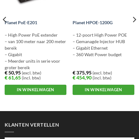
Planet PoE-E201
Planet HPOE-1200G
– High Power PoE extender
– 12-poort High Power POE
– van 100 meter naar 200 meter
– Gemanagde Injector HUB
bereik
– Gigabit Ethernet
– Gigabit
– 360 Watt Power budget
– Meerder units in serie voor
groter bereik
€
50,95
€
375,95
(excl. btw)
(excl. btw)
€
61,65
€
454,90
(incl. btw)
(incl. btw)
IN WINKELWAGEN
IN WINKELWAGEN
KLANTEN VERTELLEN