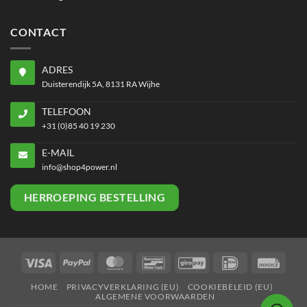
CONTACT
ADRES
Duisterendijk 5A, 8131 RA Wijhe
TELEFOON
+31 (0)85 40 19 230
E-MAIL
info@shop4power.nl
HERROEPING BESTELLING
Visa
PayPal
MasterCard
Bancontact
GiroPay
IDeal
Invoi
HOME
PRIVACYVERKLARING (EU)
COOKIEBELEID (EU)
ALGEMENE VOORWAARDEN