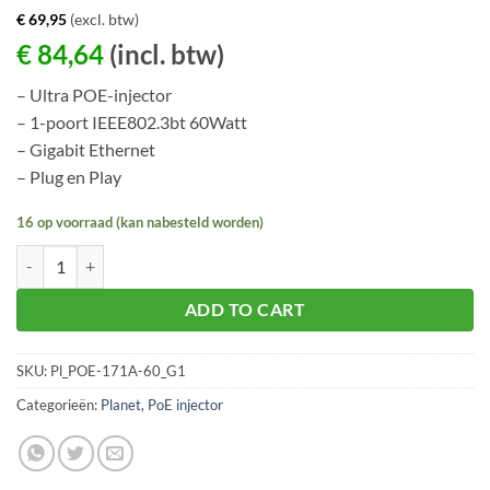
€
69,95
(excl. btw)
€
84,64
(incl. btw)
– Ultra POE-injector
– 1-poort IEEE802.3bt 60Watt
– Gigabit Ethernet
– Plug en Play
16 op voorraad (kan nabesteld worden)
Planet POE-171A-60 aantal
ADD TO CART
SKU:
Pl_POE-171A-60_G1
Categorieën:
Planet
,
PoE injector