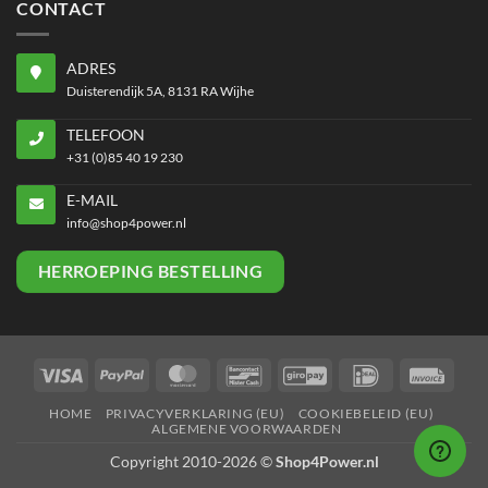
CONTACT
ADRES
Duisterendijk 5A, 8131 RA Wijhe
TELEFOON
+31 (0)85 40 19 230
E-MAIL
info@shop4power.nl
HERROEPING BESTELLING
Visa
PayPal
MasterCard
Bancontact
GiroPay
IDeal
Invoi
HOME
PRIVACYVERKLARING (EU)
COOKIEBELEID (EU)
ALGEMENE VOORWAARDEN
Copyright 2010-2026 ©
Shop4Power.nl