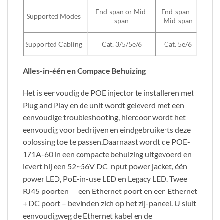
End-span or Mid-
End-span +
Supported Modes
span
Mid-span
Supported Cabling
Cat. 3/5/5e/6
Cat. 5e/6
Alles-in-één en Compace Behuizing
Het is eenvoudig de POE injector te installeren met
Plug and Play en de unit wordt geleverd met een
eenvoudige troubleshooting, hierdoor wordt het
eenvoudig voor bedrijven en eindgebruikerts deze
oplossing toe te passen.Daarnaast wordt de POE-
171A-60 in een compacte behuizing uitgevoerd en
levert hij een 52~56V DC input power jacket, één
power LED, PoE-in-use LED en Legacy LED. Twee
RJ45 poorten — een Ethernet poort en een Ethernet
+ DC poort – bevinden zich op het zij-paneel. U sluit
eenvoudigweg de Ethernet kabel en de