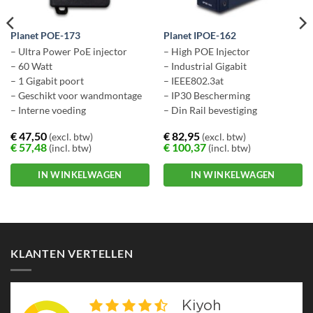
Planet POE-173
Planet IPOE-162
– Ultra Power PoE injector
– High POE Injector
– 60 Watt
– Industrial Gigabit
– 1 Gigabit poort
– IEEE802.3at
– Geschikt voor wandmontage
– IP30 Bescherming
– Interne voeding
– Din Rail bevestiging
€
47,50
€
82,95
(excl. btw)
(excl. btw)
€
57,48
€
100,37
(incl. btw)
(incl. btw)
IN WINKELWAGEN
IN WINKELWAGEN
KLANTEN VERTELLEN