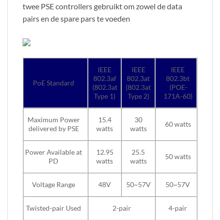
twee PSE controllers gebruikt om zowel de data
pairs en de spare pars te voeden
IEEE
IEEE
IEEE
802.3af
802.3at
802.3bt
PoE Standard
(802.3at
(802.3at
(POE-
Type 1)
Type 2)
171A-60)
Maximum Power
15.4
30
60 watts
delivered by PSE
watts
watts
Power Available at
12.95
25.5
50 watts
PD
watts
watts
Voltage
Range
48V
50~57V
50~57V
Twisted-pair Used
2-pair
4-pair