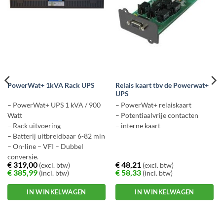
Relais kaart tbv de Powerwat+
PowerWat+ 1kVA Rack UPS
UPS
– PowerWat+ UPS 1 kVA / 900
– PowerWat+ relaiskaart
Watt
– Potentiaalvrije contacten
– Rack uitvoering
– interne kaart
– Batterij uitbreidbaar 6-82 min
– On-line – VFI – Dubbel
conversie.
€
319,00
€
48,21
(excl. btw)
(excl. btw)
€
385,99
€
58,33
(incl. btw)
(incl. btw)
IN WINKELWAGEN
IN WINKELWAGEN
Dit