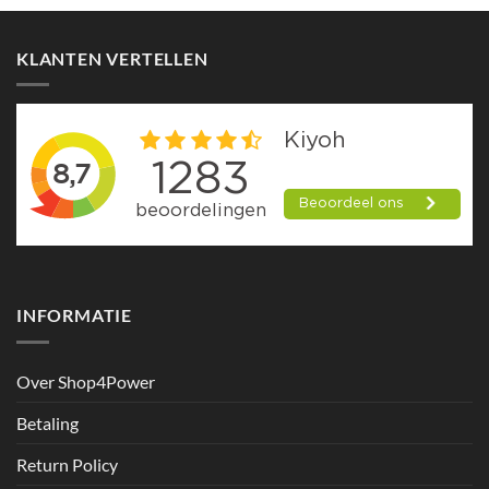
product
heeft
meerdere
KLANTEN VERTELLEN
variaties.
Deze
optie
kan
gekozen
worden
op
de
productpagina
INFORMATIE
Over Shop4Power
Betaling
Return Policy