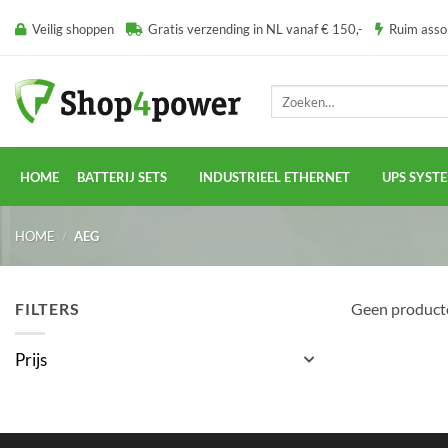
Ga
Veilig shoppen
Gratis verzending in NL vanaf € 150,-
Ruim ass
naar
inhoud
Zoeken
naar:
HOME
BATTERIJ SETS
INDUSTRIEEL ETHERNET
UPS SYST
HOME
/
AEG
FILTERS
Geen producte
Prijs