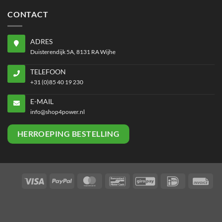
CONTACT
ADRES
Duisterendijk 5A, 8131 RA Wijhe
TELEFOON
+31 (0)85 40 19 230
E-MAIL
info@shop4power.nl
HERROEPING BESTELLING
Visa
PayPal
MasterCard
Bancontact
GiroPay
IDeal
Inv