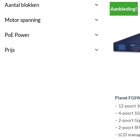
Aantal blokken
Aanbieding!
Motor spanning
PoE Power
Prijs
Planet FGS
– 12-poort 
– 4-poort 1
– 2-poort Gi
– 2-poort SF
– LCD mana