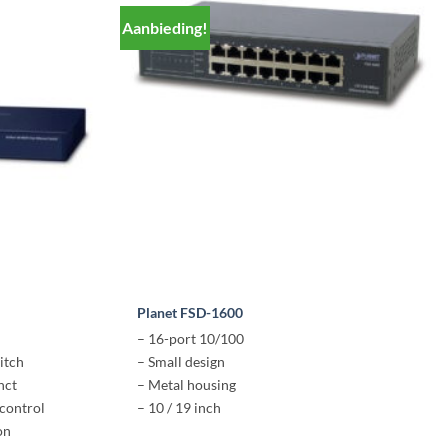
Aanbieding!
Planet FSD-1600
– 16-port 10/100
itch
– Small design
nct
– Metal housing
 control
– 10 / 19 inch
on