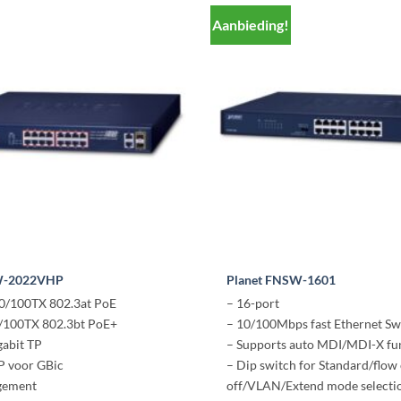
Aanbieding!
W-2022VHP
Planet FNSW-1601
10/100TX 802.3at PoE
– 16-port
0/100TX 802.3bt PoE+
– 10/100Mbps fast Ethernet Sw
gabit TP
– Supports auto MDI/MDI-X fu
P voor GBic
– Dip switch for Standard/flow
gement
off/VLAN/Extend mode selecti