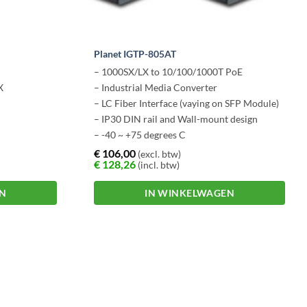
Planet IGTP-805AT
– 1000SX/LX to 10/100/1000T PoE
X
– Industrial Media Converter
– LC Fiber Interface (vaying on SFP Module)
– IP30 DIN rail and Wall-mount design
– -40 ~ +75 degrees C
€
106,00
(excl. btw)
€
128,26
(incl. btw)
EN
IN WINKELWAGEN