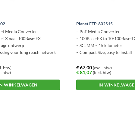
802
Planet FTP-802S15
net Media Converter
– PoE Media Converter
e-TX naar 100Base-FX
– 100Base-FX to 10/100Base-T
tage ontwerp
– SC, MM – 15 kilometer
ssing voor long reach netwerk
– Compact Size, easy to install
€
67,00
l. btw)
(excl. btw)
€
81,07
l. btw)
(incl. btw)
IN WINKELWAGEN
IN WINKELWAG