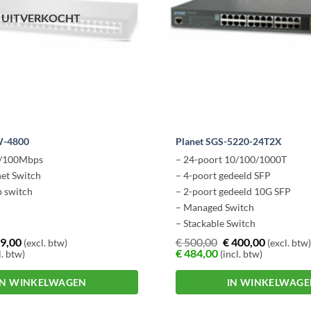
UITVERKOCHT
W-4800
Planet SGS-5220-24T2X
0/100Mbps
– 24-poort 10/100/1000T
net Switch
– 4-poort gedeeld SFP
 switch
– 2-poort gedeeld 10G SFP
– Managed Switch
– Stackable Switch
Levertijd switch 3-5 werkdagen
9,00
€
500,00
€
400,00
(excl. btw)
(excl. btw)
€
484,00
l. btw)
(incl. btw)
IN WINKELWAGEN
IN WINKELWAG