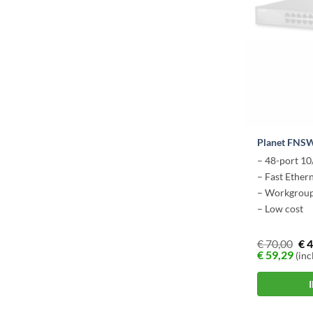
Planet FNS
– 48-port 1
– Fast Ether
– Workgroup
– Low cost
€
70,00
€
4
€
59,29
(inc