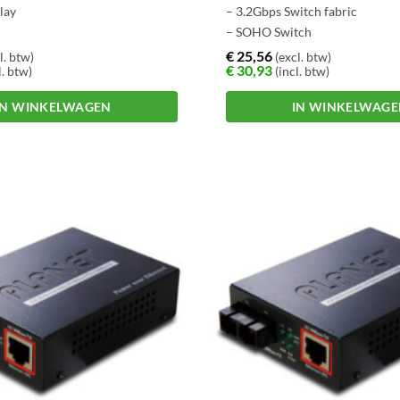
lay
– 3.2Gbps Switch fabric
– SOHO Switch
€
25,56
l. btw)
(excl. btw)
€
30,93
l. btw)
(incl. btw)
IN WINKELWAGEN
IN WINKELWAG