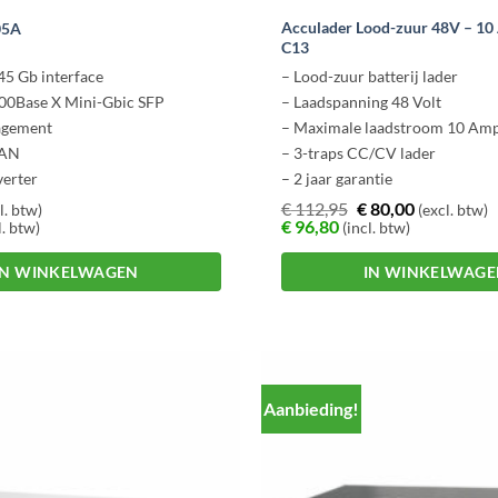
Acculader Lood-zuur 48V – 10
05A
C13
45 Gb interface
– Lood-zuur batterij lader
000Base X Mini-Gbic SFP
– Laadspanning 48 Volt
gement
– Maximale laadstroom 10 Am
LAN
– 3-traps CC/CV lader
verter
– 2 jaar garantie
€
112,95
€
80,00
l. btw)
(excl. btw)
€
96,80
l. btw)
(incl. btw)
IN WINKELWAGEN
IN WINKELWAG
Aanbieding!