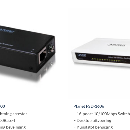
100
Planet FSD-1606
ghtning arrestor
– 16-poort 10/100Mbps Switch
00Base-T
– Desktop uitvoering
ng beveiliging
– Kunststof behuizing