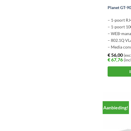
Planet GT-9
– 1-poort RJ
– 1-poort 1
– WEB-mana
– 802.1Q V
– Media con
€
56,00
(exc
€
67,76
(inc
Aanbieding!