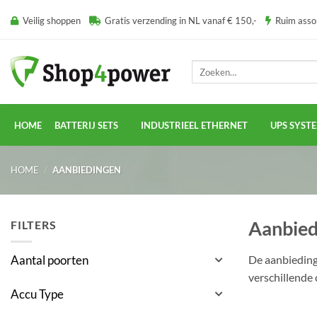
Ga
Veilig shoppen
Gratis verzending in NL vanaf € 150,-
Ruim ass
naar
inhoud
Zoeken
naar:
HOME
BATTERIJ SETS
INDUSTRIEEL ETHERNET
UPS SYST
HOME
/
AANBIEDINGEN
Aanbied
FILTERS
De aanbiedinge
Aantal poorten
verschillende 
Accu Type