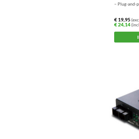
– Plug-and-p
€
19,95
(exc
€
24,14
(inc