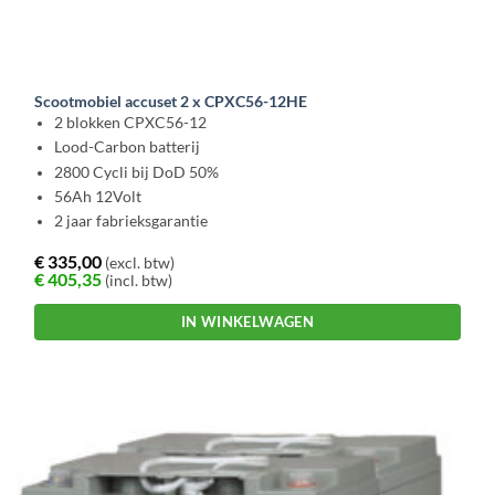
Scootmobiel accuset 2 x CPXC56-12HE
2 blokken CPXC56-12
Lood-Carbon batterij
2800 Cycli bij DoD 50%
56Ah 12Volt
2 jaar fabrieksgarantie
€
335,00
(excl. btw)
€
405,35
(incl. btw)
IN WINKELWAGEN