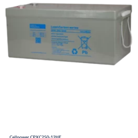
Cellpower CPXC250-12HE