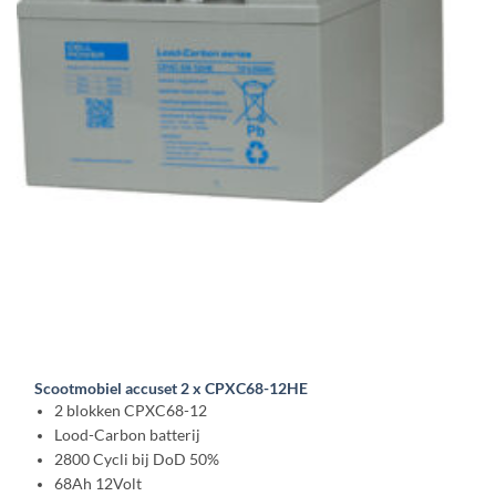
Scootmobiel accuset 2 x CPXC68-12HE
2 blokken CPXC68-12
Lood-Carbon batterij
2800 Cycli bij DoD 50%
68Ah 12Volt