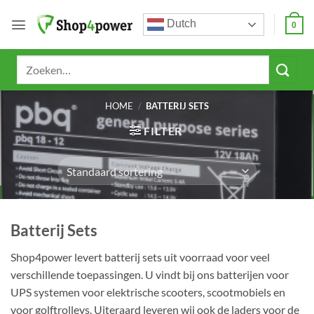
Ga
Dutch
naar
0
inhoud
Zoeken
naar:
HOME
/
BATTERIJ SETS
FILTER
Batterij Sets
Shop4power levert batterij sets uit voorraad voor veel
verschillende toepassingen. U vindt bij ons batterijen voor
UPS systemen voor elektrische scooters, scootmobiels en
voor golftrolleys. Uiteraard leveren wij ook de laders voor de