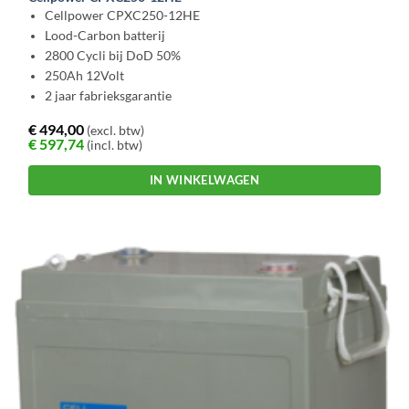
Cellpower CPXC250-12HE
Lood-Carbon batterij
2800 Cycli bij DoD 50%
250Ah 12Volt
2 jaar fabrieksgarantie
€
494,00
(excl. btw)
€
597,74
(incl. btw)
IN WINKELWAGEN