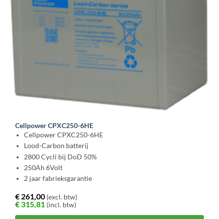
Cellpower CPXC250-6HE
Cellpower CPXC250-6HE
Lood-Carbon batterij
2800 Cycli bij DoD 50%
250Ah 6Volt
2 jaar fabrieksgarantie
€
261,00
(excl. btw)
€
315,81
(incl. btw)