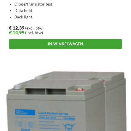
Diode/transistor test
Data hold
Back light
€
12,39
(excl. btw)
€
14,99
(incl. btw)
IN WINKELWAGEN