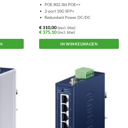
POE 802.3bt POE++
2-port 10G SFP+
Redundant Power DC/DC
€
310,00
(excl. btw)
€
375,10
(incl. btw)
EN
IN WINKELWAGEN