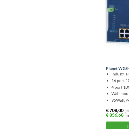
Planet WGS
Industria
16 port 
4 port 10
Wall mou
95Watt P
€
708,00
(ex
€
856,68
(in