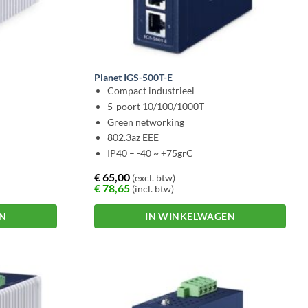
Planet IGS-500T-E
Compact industrieel
5-poort 10/100/1000T
Green networking
802.3az EEE
IP40 – -40 ~ +75grC
€
65,00
(excl. btw)
€
78,65
(incl. btw)
EN
IN WINKELWAGEN