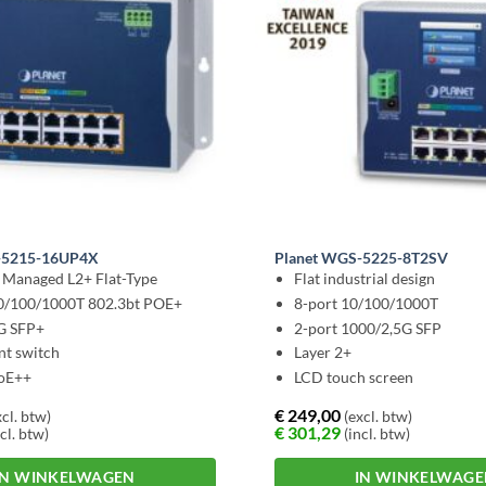
-5215-16UP4X
Planet WGS-5225-8T2SV
l Managed L2+ Flat-Type
Flat industrial design
10/100/1000T 802.3bt POE+
8-port 10/100/1000T
G SFP+
2-port 1000/2,5G SFP
nt switch
Layer 2+
oE++
LCD touch screen
€
249,00
cl. btw)
(excl. btw)
€
301,29
cl. btw)
(incl. btw)
IN WINKELWAGEN
IN WINKELWAG