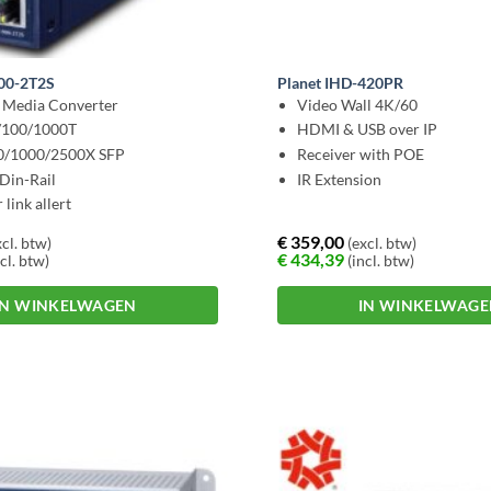
900-2T2S
Planet IHD-420PR
l Media Converter
Video Wall 4K/60
0/100/1000T
HDMI & USB over IP
00/1000/2500X SFP
Receiver with POE
Din-Rail
IR Extension
link allert
€
359,00
cl. btw)
(excl. btw)
€
434,39
cl. btw)
(incl. btw)
IN WINKELWAGEN
IN WINKELWAG