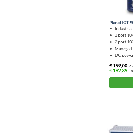
Planet IGT-
Industria
2 port 1
2 port 1
Managed 
DC power 
€
159,00
(ex
€
192,39
(in