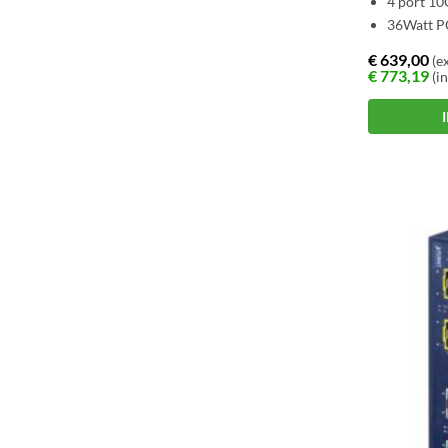
4 port 10
36Watt PO
€
639,00
(ex
€
773,19
(in