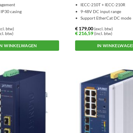
agement
IECC-210T + IECC-210R
 IP30 casing
9-48V DC input range
Support EtherCat DC mode
€
179,00
cl. btw)
(excl. btw)
€
216,59
cl. btw)
(incl. btw)
IN WINKELWAGEN
IN WINKELWAG