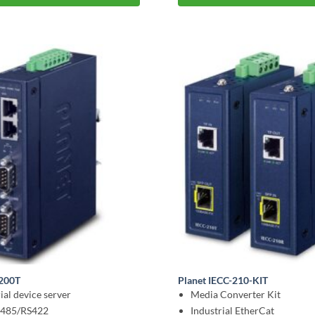
2200T
Planet IECC-210-KIT
ial device server
Media Converter Kit
485/RS422
Industrial EtherCat