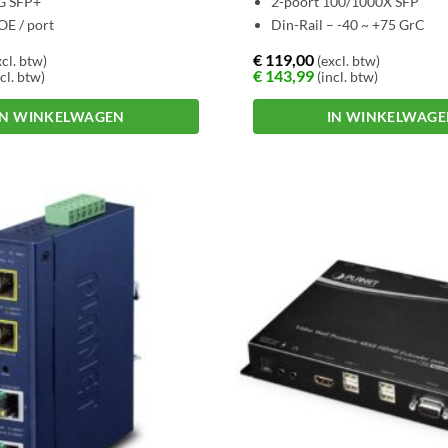
G SFP+
2-poort 100/1000X SFP
E / port
Din-Rail – -40 ~ +75 GrC
€
119,00
cl. btw)
(excl. btw)
€
143,99
cl. btw)
(incl. btw)
IN WINKELWAGEN
IN WINKELWAG