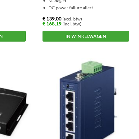
Managed
DC power failure allert
€
139,00
(excl. btw)
€
168,19
(incl. btw)
EN
IN WINKELWAGEN