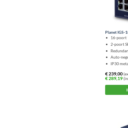
Planet IGS-
16-poort
2-poort 
Redunda
Auto-nego
IP30 meta
€
239,00
(ex
€
289,19
(in