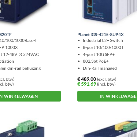
1820TF
Planet IGS-4215-8UP4X
 10/100/1000Base-T
Industrial L2+ Switch
SFP 1000X
8-port 10/100/1000T
nt 12-48VDC/24VAC
4-port 10G SFP+
tiation
802.3bt PoE+
len din-rail behuizing
Din-Rail managed
€
489,00
cl. btw)
(excl. btw)
€
591,69
cl. btw)
(incl. btw)
IN WINKELWAGEN
IN WINKELWAG