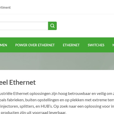
ortiment
EMEN
POWER OVER ETHERNET
ETHERNET
SWITCHES
eel Ethernet
striële Ethernet oplossingen zijn hoog betrouwbaar en veilig om z
ls fabrieken, buiten opstellingen en op plekken met extreme tempe
injectoren, splitters, en HUB’s. Op zoek naar een oplossing voor 
producten zijn uit voorraad leverbaar.