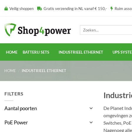
Ga
Veilig shoppen
Gratis verzending in NL vanaf € 150,-
Ruim ass
naar
inhoud
Zoeken
naar:
HOME
BATTERIJ SETS
INDUSTRIEEL ETHERNET
UPS SYST
HOME
/
INDUSTRIEEL ETHERNET
Industri
FILTERS
De Planet Indu
Aantal poorten
omgevingen zoa
PoE Power
Switches, PoE 
Nagenoeg alle 