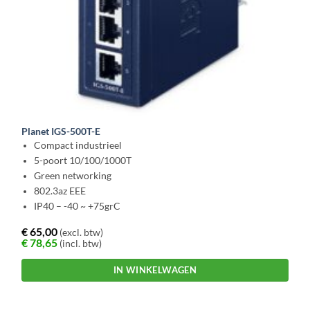
Planet IGS-500T-E
Compact industrieel
5-poort 10/100/1000T
Green networking
802.3az EEE
IP40 – -40 ~ +75grC
€
65,00
(excl. btw)
€
78,65
(incl. btw)
IN WINKELWAGEN