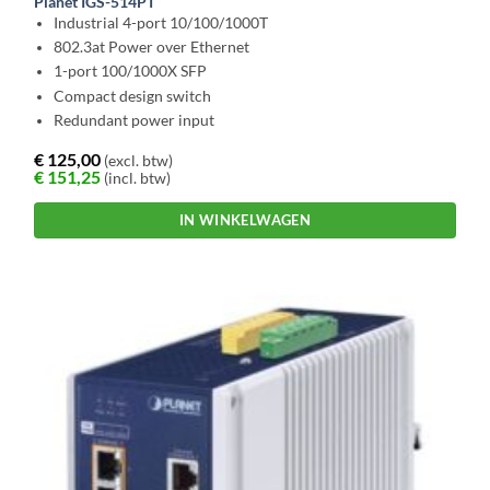
Planet IGS-514PT
Industrial 4-port 10/100/1000T
802.3at Power over Ethernet
1-port 100/1000X SFP
Compact design switch
Redundant power input
€
125,00
(excl. btw)
€
151,25
(incl. btw)
IN WINKELWAGEN