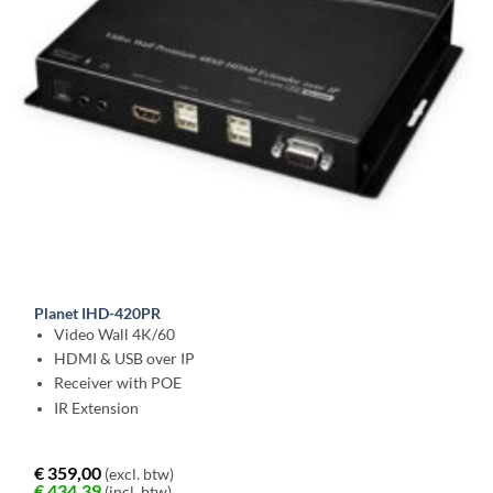
Planet IHD-420PR
Video Wall 4K/60
HDMI & USB over IP
Receiver with POE
IR Extension
€
359,00
(excl. btw)
€
434,39
(incl. btw)