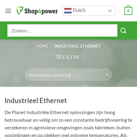
Ga
Dutch
naar
0
inhoud
Zoeken
naar:
HOME
/
INDUSTRIEEL ETHERNET
FILTER
Industrieel Ethernet
De Planet Industriële Ethernet oplossingen zijn hoog
betrouwbaar en veilig om zo een constante bedrijfsvoering te
verzekeren in agressieve omgevingen zoals fabrieken, buiten
opstellingen en op plekken met extreme temperaturen. Als