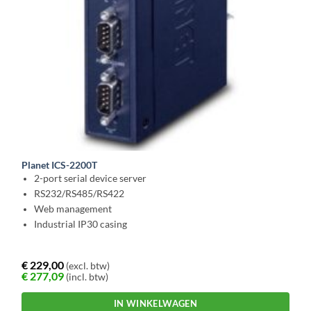
Planet ICS-2200T
2-port serial device server
RS232/RS485/RS422
Web management
Industrial IP30 casing
€
229,00
(excl. btw)
€
277,09
(incl. btw)
IN WINKELWAGEN