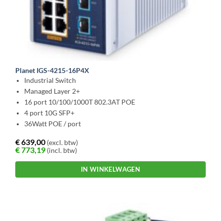
Planet IGS-4215-16P4X
Industrial Switch
Managed Layer 2+
16 port 10/100/1000T 802.3AT POE
4 port 10G SFP+
36Watt POE / port
€
639,00
(excl. btw)
€
773,19
(incl. btw)
IN WINKELWAGEN