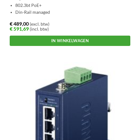
802.3bt PoE+
Din-Rail managed
€
489,00
(excl. btw)
€
591,69
(incl. btw)
IN WINKELWAGEN