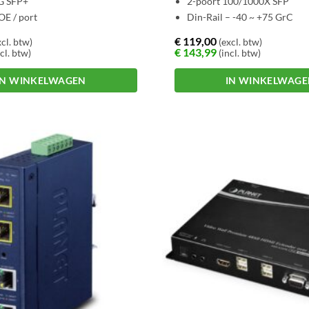
G SFP+
2-poort 100/1000X SFP
E / port
Din-Rail – -40 ~ +75 GrC
€
119,00
cl. btw)
(excl. btw)
€
143,99
cl. btw)
(incl. btw)
IN WINKELWAGEN
IN WINKELWAG