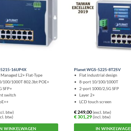
-5215-16UP4X
Planet WGS-5225-8T2SV
l Managed L2+ Flat-Type
Flat industrial design
10/100/1000T 802.3bt POE+
8-port 10/100/1000T
G SFP+
2-port 1000/2,5G SFP
nt switch
Layer 2+
oE++
LCD touch screen
€
249,00
cl. btw)
(excl. btw)
€
301,29
cl. btw)
(incl. btw)
IN WINKELWAGEN
IN WINKELWAG