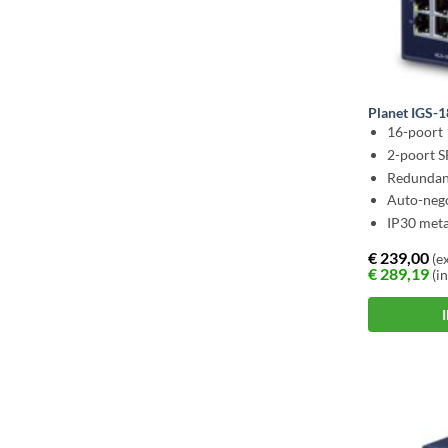
Planet IGS-
16-poort
2-poort 
Redunda
Auto-nego
IP30 meta
€
239,00
(ex
€
289,19
(in