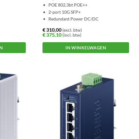
POE 802.3bt POE++
2-port 10G SFP+
Redundant Power DC/DC
€
310,00
(excl. btw)
€
375,10
(incl. btw)
EN
IN WINKELWAGEN