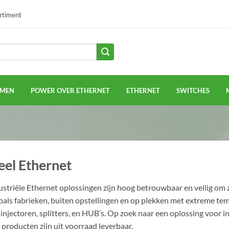
ortiment
EMEN
POWER OVER ETHERNET
ETHERNET
SWITCHES
eel Ethernet
striële Ethernet oplossingen zijn hoog betrouwbaar en veilig om z
ls fabrieken, buiten opstellingen en op plekken met extreme tempe
injectoren, splitters, en HUB’s. Op zoek naar een oplossing voor 
producten zijn uit voorraad leverbaar.