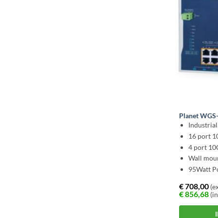
Planet WGS
Industria
16 port 
4 port 10
Wall mou
95Watt P
€
708,00
(ex
€
856,68
(in