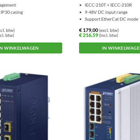
agement
IECC-210T + IECC-210R
 IP30 casing
9-48V DC input range
Support EtherCat DC mode
€
179,00
cl. btw)
(excl. btw)
€
216,59
cl. btw)
(incl. btw)
IN WINKELWAGEN
IN WINKELWAG