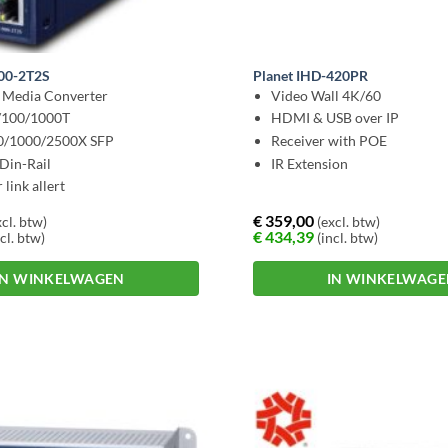
900-2T2S
Planet IHD-420PR
l Media Converter
Video Wall 4K/60
0/100/1000T
HDMI & USB over IP
00/1000/2500X SFP
Receiver with POE
Din-Rail
IR Extension
link allert
€
359,00
cl. btw)
(excl. btw)
€
434,39
cl. btw)
(incl. btw)
IN WINKELWAGEN
IN WINKELWAG