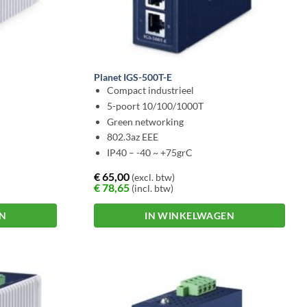
Planet IGS-500T-E
Compact industrieel
5-poort 10/100/1000T
Green networking
802.3az EEE
IP40 – -40 ~ +75grC
€
65,00
(excl. btw)
€
78,65
(incl. btw)
EN
IN WINKELWAGEN