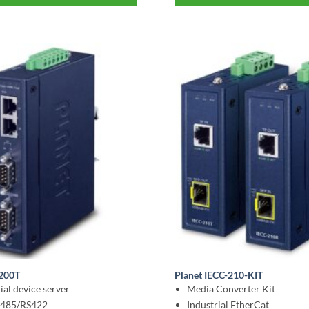
2200T
Planet IECC-210-KIT
ial device server
Media Converter Kit
485/RS422
Industrial EtherCat