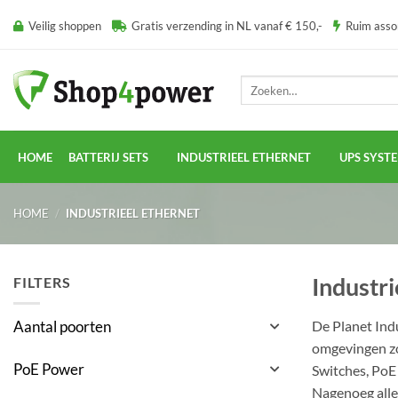
Ga
Veilig shoppen
Gratis verzending in NL vanaf € 150,-
Ruim ass
naar
inhoud
Zoeken
naar:
HOME
BATTERIJ SETS
INDUSTRIEEL ETHERNET
UPS SYST
HOME
/
INDUSTRIEEL ETHERNET
Industri
FILTERS
De Planet Indu
Aantal poorten
omgevingen zoa
PoE Power
Switches, PoE 
Nagenoeg alle 