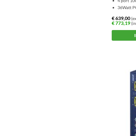
4 port 10
36Watt PO
€
639,00
(ex
€
773,19
(in