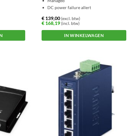
Managed
DC power failure allert
€
139,00
(excl. btw)
€
168,19
(incl. btw)
EN
IN WINKELWAGEN