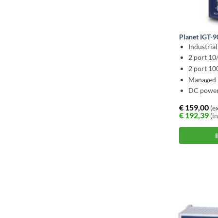
Planet IGT-
Industria
2 port 1
2 port 1
Managed 
DC power 
€
159,00
(ex
€
192,39
(in