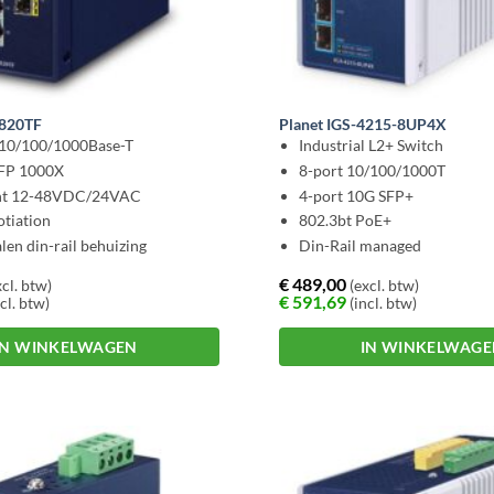
1820TF
Planet IGS-4215-8UP4X
 10/100/1000Base-T
Industrial L2+ Switch
SFP 1000X
8-port 10/100/1000T
nt 12-48VDC/24VAC
4-port 10G SFP+
tiation
802.3bt PoE+
len din-rail behuizing
Din-Rail managed
€
489,00
cl. btw)
(excl. btw)
€
591,69
cl. btw)
(incl. btw)
IN WINKELWAGEN
IN WINKELWAG