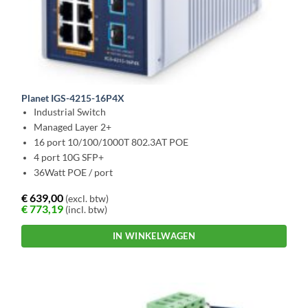
Planet IGS-4215-16P4X
Industrial Switch
Managed Layer 2+
16 port 10/100/1000T 802.3AT POE
4 port 10G SFP+
36Watt POE / port
€
639,00
(excl. btw)
€
773,19
(incl. btw)
IN WINKELWAGEN