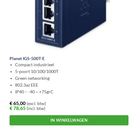
Planet IGS-500T-E
Compact industrieel
5-poort 10/100/1000T
Green networking
802.3az EEE
IP40 – -40 ~ +75grC
€
65,00
(excl. btw)
€
78,65
(incl. btw)
IN WINKELWAGEN