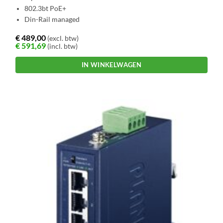
802.3bt PoE+
Din-Rail managed
€
489,00
(excl. btw)
€
591,69
(incl. btw)
IN WINKELWAGEN