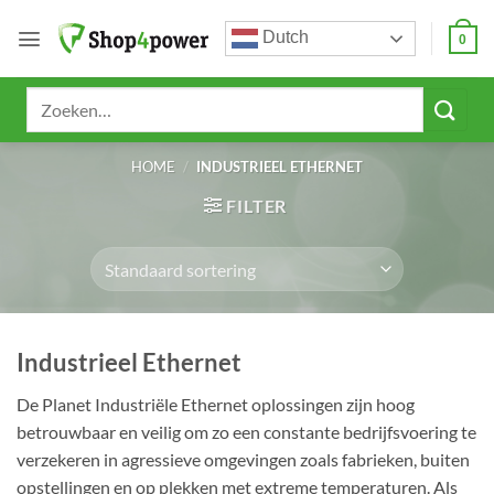
Ga
Dutch
naar
0
inhoud
Zoeken
naar:
HOME
/
INDUSTRIEEL ETHERNET
FILTER
Industrieel Ethernet
De Planet Industriële Ethernet oplossingen zijn hoog
betrouwbaar en veilig om zo een constante bedrijfsvoering te
verzekeren in agressieve omgevingen zoals fabrieken, buiten
opstellingen en op plekken met extreme temperaturen. Als