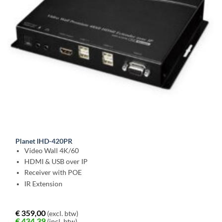
Planet IHD-420PR
Video Wall 4K/60
HDMI & USB over IP
Receiver with POE
IR Extension
€
359,00
(excl. btw)
€
434,39
(incl. btw)