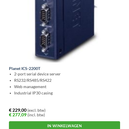
Planet ICS-2200T
2-port serial device server
RS232/RS485/RS422
Web management
Industrial IP30 casing
€
229,00
(excl. btw)
€
277,09
(incl. btw)
IN WINKELWAGEN