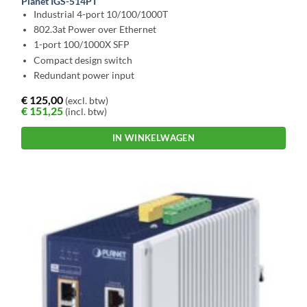
Planet IGS-514PT
Industrial 4-port 10/100/1000T
802.3at Power over Ethernet
1-port 100/1000X SFP
Compact design switch
Redundant power input
€
125,00
(excl. btw)
€
151,25
(incl. btw)
IN WINKELWAGEN