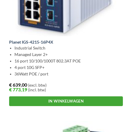
Planet IGS-4215-16P4X
Industrial Switch
Managed Layer 2+
16 port 10/100/1000T 802.3AT POE
4 port 10G SFP+
36Watt POE / port
€
639,00
(excl. btw)
€
773,19
(incl. btw)
IN WINKELWAGEN