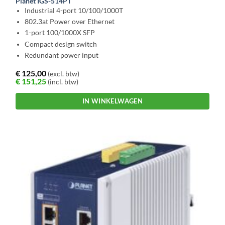
Planet IGS-514PT
Industrial 4-port 10/100/1000T
802.3at Power over Ethernet
1-port 100/1000X SFP
Compact design switch
Redundant power input
€
125,00
(excl. btw)
€
151,25
(incl. btw)
IN WINKELWAGEN