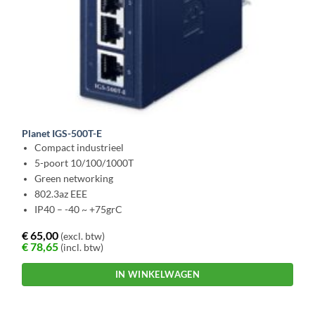
Planet IGS-500T-E
Compact industrieel
5-poort 10/100/1000T
Green networking
802.3az EEE
IP40 – -40 ~ +75grC
€
65,00
(excl. btw)
€
78,65
(incl. btw)
IN WINKELWAGEN