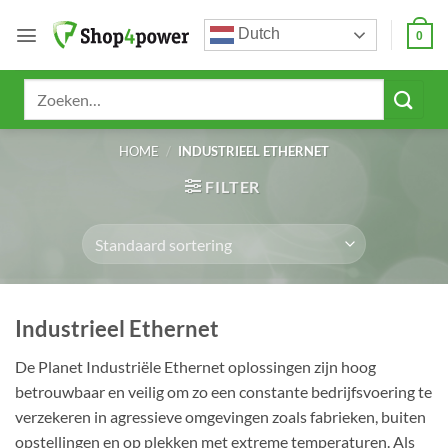
Ga
Dutch
naar
0
inhoud
Zoeken
naar:
HOME
/
INDUSTRIEEL ETHERNET
FILTER
Industrieel Ethernet
De Planet Industriële Ethernet oplossingen zijn hoog
betrouwbaar en veilig om zo een constante bedrijfsvoering te
verzekeren in agressieve omgevingen zoals fabrieken, buiten
opstellingen en op plekken met extreme temperaturen. Als