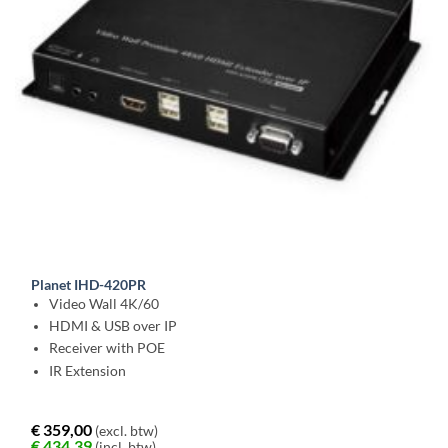
Planet IHD-420PR
Video Wall 4K/60
HDMI & USB over IP
Receiver with POE
IR Extension
€
359,00
(excl. btw)
€
434,39
(incl. btw)