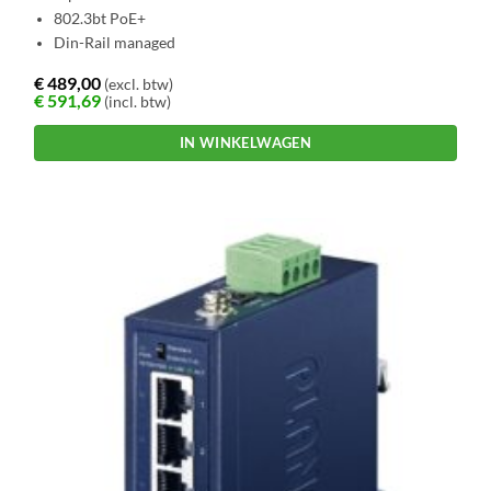
802.3bt PoE+
Din-Rail managed
€
489,00
(excl. btw)
€
591,69
(incl. btw)
IN WINKELWAGEN