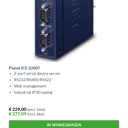
Planet ICS-2200T
2-port serial device server
RS232/RS485/RS422
Web management
Industrial IP30 casing
€
229,00
(excl. btw)
€
277,09
(incl. btw)
IN WINKELWAGEN