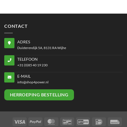
CONTACT
ADRES
Duisterendijk 5A, 8131 RA Wijhe
TELEFOON
+31 (0)85 40 19 230
E-MAIL
info@shop4power.nl
HERROEPING BESTELLING
Visa
PayPal
MasterCard
Bancontact
GiroPay
IDeal
Inv