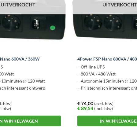
UITVERKOCHT
UITVERKOCH
 Nano 600VA / 360W
4Power FSP Nano 800VA / 48
PS
– Off-line UPS
60 Watt
– 800 VA / 480 Watt
 10minuten @ 120 Watt
– Autonomie 15minuten @ 120
isch interessant ontwerp
– Prijstechnisch interessant o
€
74,00
l. btw)
(excl. btw)
€
89,54
l. btw)
(incl. btw)
IN WINKELWAGEN
IN WINKELWAG