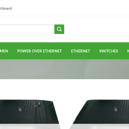
ortiment
EMEN
POWER OVER ETHERNET
ETHERNET
SWITCHES