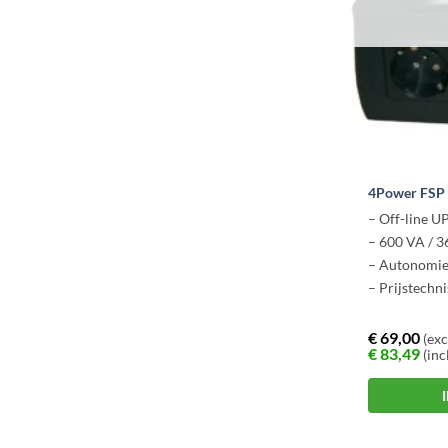
4Power FSP
– Off-line U
– 600 VA / 3
– Autonomie
– Prijstechn
€
69,00
(exc
€
83,49
(inc