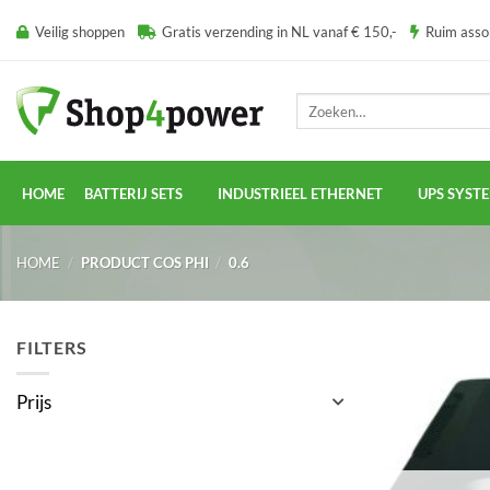
Ga
Veilig shoppen
Gratis verzending in NL vanaf € 150,-
Ruim ass
naar
inhoud
Zoeken
naar:
HOME
BATTERIJ SETS
INDUSTRIEEL ETHERNET
UPS SYST
HOME
/
PRODUCT COS PHI
/
0.6
FILTERS
Prijs