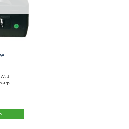
T
0W
 Watt
ntwerp
EN