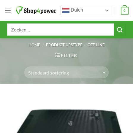
Ga
Dutch
naar
0
inhoud
Zoeken
naar:
HOME
/
PRODUCT UPSTYPE
/
OFF-LINE
FILTER