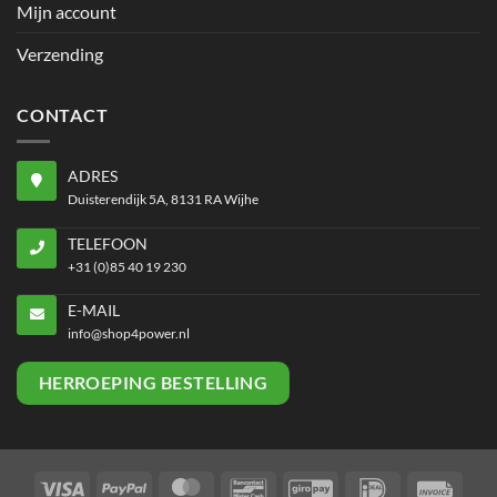
Mijn account
Verzending
CONTACT
ADRES
Duisterendijk 5A, 8131 RA Wijhe
TELEFOON
+31 (0)85 40 19 230
E-MAIL
info@shop4power.nl
HERROEPING BESTELLING
Visa
PayPal
MasterCard
Bancontact
GiroPay
IDeal
Invoi