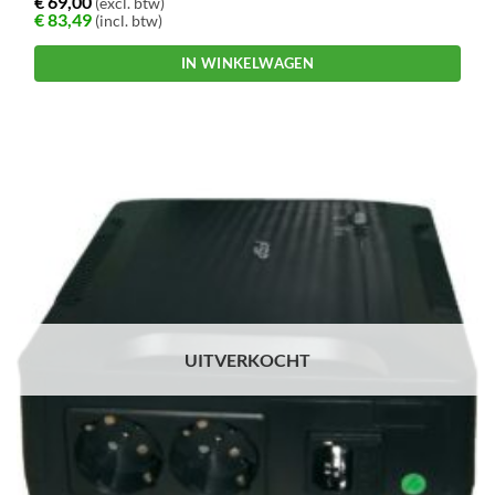
€
69,00
(excl. btw)
€
83,49
(incl. btw)
IN WINKELWAGEN
UITVERKOCHT