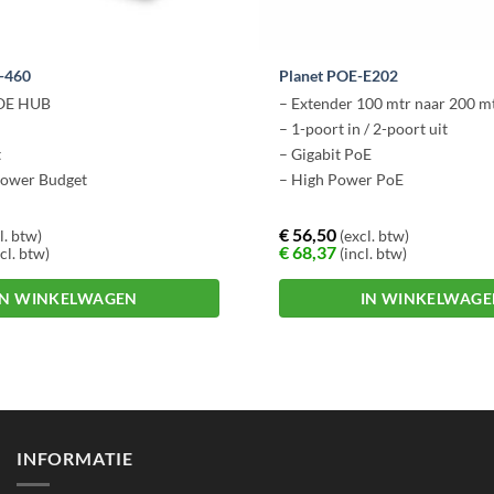
-460
Planet POE-E202
POE HUB
– Extender 100 mtr naar 200 m
– 1-poort in / 2-poort uit
t
– Gigabit PoE
Power Budget
– High Power PoE
€
56,50
l. btw)
(excl. btw)
€
68,37
cl. btw)
(incl. btw)
IN WINKELWAGEN
IN WINKELWAG
INFORMATIE