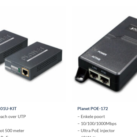
101U-KIT
Planet POE-172
each over UTP
– Enkele poort
– 10/100/1000Mbps
tot 500 meter
– Ultra PoE injector