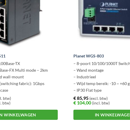
511
Planet WGS-803
/100Base-TX
– 8-poort 10/100/1000T Switc
0Base-FX Multi mode – 2km
– Wand montage
nd wall-mount
– Industrieel
(switching fabric): 1Gbps
– Wijd temp bereik: -10 ~ +60 
 case
– IP30 Flat type
 Power
€
85,95
l. btw)
(excl. btw)
€
104,00
l. btw)
(incl. btw)
IN WINKELWAGEN
IN WINKELWAG