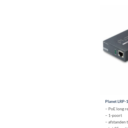
Planet LRP-
– PoE long r
– 1-poort
– afstanden 