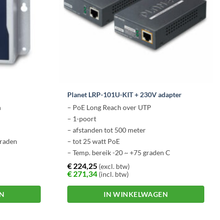
Planet LRP-101U-KIT + 230V adapter
h
– PoE Long Reach over UTP
– 1-poort
– afstanden tot 500 meter
graden
– tot 25 watt PoE
– Temp. bereik -20 ~ +75 graden C
€
224,25
(excl. btw)
€
271,34
(incl. btw)
EN
IN WINKELWAGEN