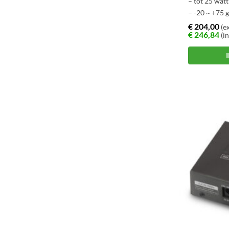
– tot 25 wat
– -20 ~ +75 
– Plug n Pla
€
204,00
(ex
€
246,84
(in