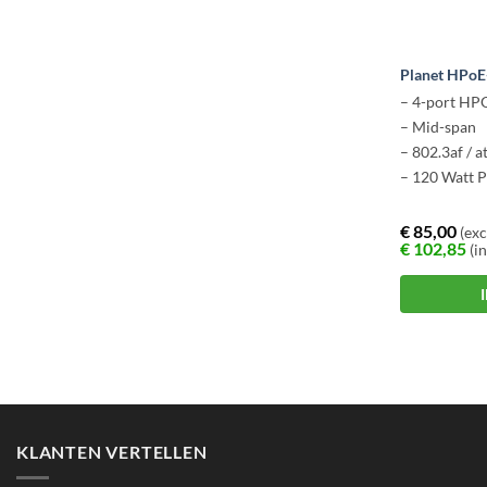
Planet HPoE
– 4-port H
– Mid-span
– 802.3af / a
– 120 Watt 
€
85,00
(exc
€
102,85
(in
KLANTEN VERTELLEN