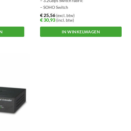
– 3.2Gbps Switch fabric
– SOHO Switch
€
25,56
(excl. btw)
€
30,93
(incl. btw)
EN
IN WINKELWAGEN