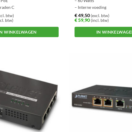
t PoE
– 60 Watts
graden C
– Interne voeding
y
€
49,50
cl. btw)
(excl. btw)
€
59,90
cl. btw)
(incl. btw)
IN WINKELWAGEN
IN WINKELWAG