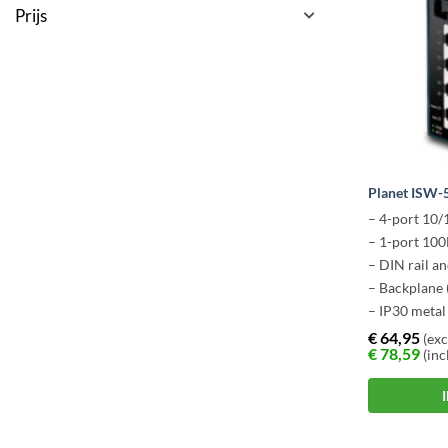
Prijs
Planet ISW-
– 4-port 10
– 1-port 10
– DIN rail a
– Backplane 
– IP30 metal
– Redundant
€
64,95
(exc
€
78,59
(inc