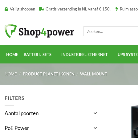
Ga
Veilig shoppen
Gratis verzending in NL vanaf € 150,-
Ruim ass
naar
inhoud
Zoeken
naar:
HOME
BATTERIJ SETS
INDUSTRIEEL ETHERNET
UPS SYST
HOME
/
PRODUCT PLANET IKONEN
/
WALL MOUNT
FILTERS
Aantal poorten
PoE Power