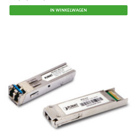
IN WINKELWAGEN
Dit
product
heeft
meerdere
variaties.
Deze
optie
kan
gekozen
worden
op
de
productpagina