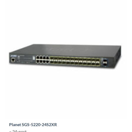
meerdere
variaties.
Deze
optie
kan
gekozen
worden
op
de
productpagina
Planet SGS-5220-24S2XR
– 24-port