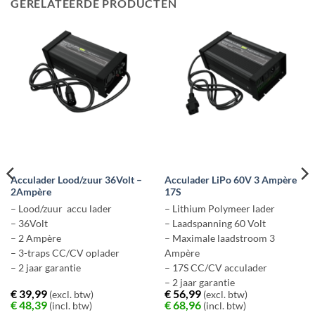
GERELATEERDE PRODUCTEN
Acculader Lood/zuur 36Volt –
Acculader LiPo 60V 3 Ampère
2Ampère
17S
– Lood/zuur accu lader
– Lithium Polymeer lader
– 36Volt
– Laadspanning 60 Volt
– 2 Ampère
– Maximale laadstroom 3
– 3-traps CC/CV oplader
Ampère
– 2 jaar garantie
– 17S CC/CV acculader
– 2 jaar garantie
€
39,99
€
56,99
(excl. btw)
(excl. btw)
€
48,39
€
68,96
(incl. btw)
(incl. btw)