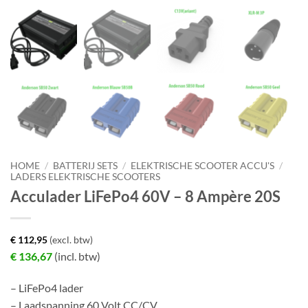
HOME
/
BATTERIJ SETS
/
ELEKTRISCHE SCOOTER ACCU'S
/
LADERS ELEKTRISCHE SCOOTERS
Acculader LiFePo4 60V – 8 Ampère 20S
€
112,95
(excl. btw)
€
136,67
(incl. btw)
– LiFePo4 lader
– Laadspanning 60 Volt CC/CV