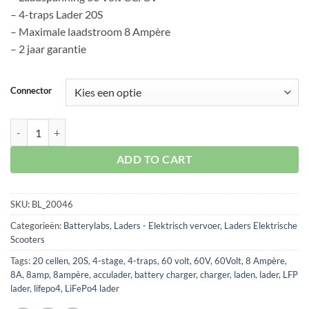
– 4-traps Lader 20S
– Maximale laadstroom 8 Ampère
– 2 jaar garantie
Connector
Acculader LiFePo4 60V - 8 Ampère 20S aantal
ADD TO CART
SKU:
BL_20046
Categorieën:
Batterylabs
,
Laders - Elektrisch vervoer
,
Laders Elektrische
Scooters
Tags:
20 cellen
,
20S
,
4-stage
,
4-traps
,
60 volt
,
60V
,
60Volt
,
8 Ampère
,
8A
,
8amp
,
8ampère
,
acculader
,
battery charger
,
charger
,
laden
,
lader
,
LFP
lader
,
lifepo4
,
LiFePo4 lader