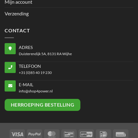
Mijn account
Verzending
CONTACT
ADRES
Duisterendijk 5A, 8131 RA Wijhe
TELEFOON
+31 (0)85 40 19 230
E-MAIL
info@shop4power.nl
HERROEPING BESTELLING
Visa
PayPal
MasterCard
Bancontact
GiroPay
IDeal
Invoi