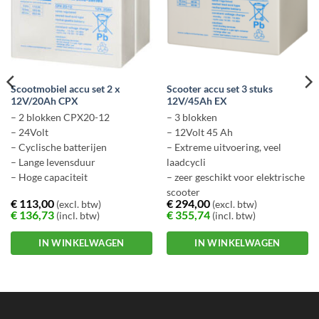
Scootmobiel accu set 2 x
Scooter accu set 3 stuks
12V/20Ah CPX
12V/45Ah EX
– 2 blokken CPX20-12
– 3 blokken
– 24Volt
– 12Volt 45 Ah
– Cyclische batterijen
– Extreme uitvoering, veel
– Lange levensduur
laadcycli
– Hoge capaciteit
– zeer geschikt voor elektrische
scooter
€
113,00
€
294,00
(excl. btw)
(excl. btw)
€
136,73
€
355,74
(incl. btw)
(incl. btw)
IN WINKELWAGEN
IN WINKELWAGEN