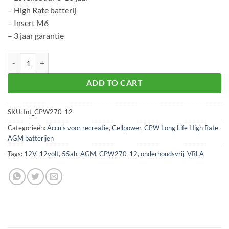
– High Rate batterij
– Insert M6
– 3 jaar garantie
Cellpower CPW270-12 aantal
ADD TO CART
SKU:
Int_CPW270-12
Categorieën:
Accu's voor recreatie
,
Cellpower
,
CPW Long Life High Rate
AGM batterijen
Tags:
12V
,
12volt
,
55ah
,
AGM
,
CPW270-12
,
onderhoudsvrij
,
VRLA