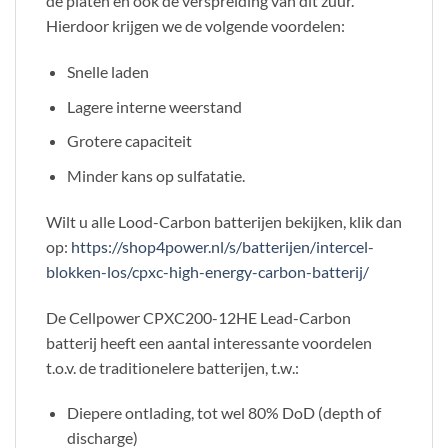
de platen en ook de verspreiding van dit zuur.
Hierdoor krijgen we de volgende voordelen:
Snelle laden
Lagere interne weerstand
Grotere capaciteit
Minder kans op sulfatatie.
Wilt u alle Lood-Carbon batterijen bekijken, klik dan
op:
https://shop4power.nl/s/batterijen/intercel-
blokken-los/cpxc-high-energy-carbon-batterij/
De Cellpower CPXC200-12HE Lead-Carbon
batterij heeft een aantal interessante voordelen
t.o.v. de traditionelere batterijen, t.w.:
Diepere ontlading, tot wel 80% DoD (depth of
discharge)