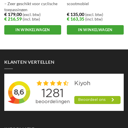
– Zeer geschikt voor cyclische
scootmobiel
toepassingen
€
179,00
€
135,00
(excl. btw)
(excl. btw)
– Ook geschikt voor movers,
€
216,59
€
163,35
(incl. btw)
(incl. btw)
scootmobiel etc.
IN WINKELWAGEN
IN WINKELWAGEN
KLANTEN VERTELLEN