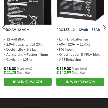
PBQ 2.9-12 AGM
PBQ L55-12 – 12Volt – 55Ah
– 12 Volt Blok
– Long Life batterijen
– 2,9Ah capaciteit bij 20h
– 60Ah (20H) – 12Volt
– Design Life – 3-5 jaar
– M6 insert
– Aansluiting – Faston 4,8mm
– Onderhoudsvrij VRLA blok
– Gewicht – 1.05kg
– ABS Behuizing
€
18,00
€
119,00
(excl. btw)
(excl. btw)
€
21,78
€
143,99
(incl. btw)
(incl. btw)
IN WINKELWAGEN
IN WINKELWAGEN