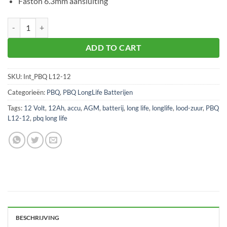
Faston 6.3mm aansluiting
PBQ L12-12 Long Life AGM batterij aantal
ADD TO CART
SKU:
Int_PBQ L12-12
Categorieën:
PBQ
,
PBQ LongLife Batterijen
Tags:
12 Volt
,
12Ah
,
accu
,
AGM
,
batterij
,
long life
,
longlife
,
lood-zuur
,
PBQ
L12-12
,
pbq long life
BESCHRIJVING