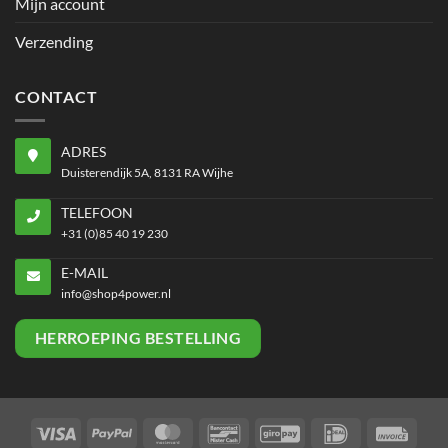
Mijn account
Verzending
CONTACT
ADRES
Duisterendijk 5A, 8131 RA Wijhe
TELEFOON
+31 (0)85 40 19 230
E-MAIL
info@shop4power.nl
HERROEPING BESTELLING
Visa
PayPal
MasterCard
Bancontact
GiroPay
IDeal
Invoi