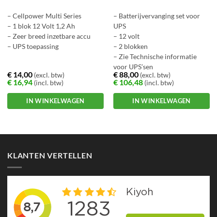
– Cellpower Multi Series
– Batterijvervanging set voor
– 1 blok 12 Volt 1,2 Ah
UPS
– Zeer breed inzetbare accu
– 12 volt
– UPS toepassing
– 2 blokken
– Zie Technische informatie
voor UPS’sen
€
14,00
€
88,00
(excl. btw)
(excl. btw)
€
16,94
€
106,48
(incl. btw)
(incl. btw)
IN WINKELWAGEN
IN WINKELWAGEN
KLANTEN VERTELLEN