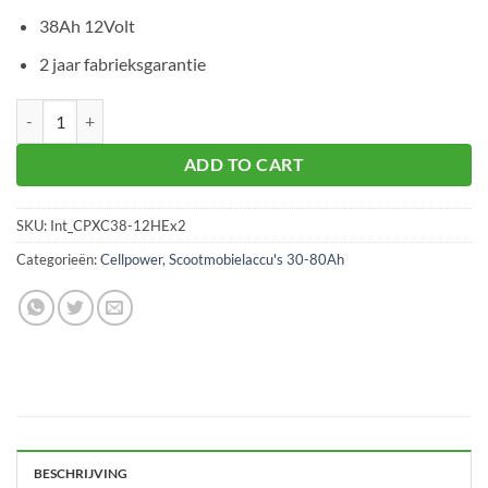
38Ah 12Volt
2 jaar fabrieksgarantie
Scootmobiel accuset 2 x CPXC38-12HE aantal
ADD TO CART
SKU:
Int_CPXC38-12HEx2
Categorieën:
Cellpower
,
Scootmobielaccu's 30-80Ah
BESCHRIJVING