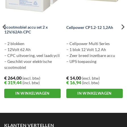
Scootmobiel accu set 2 x
Cellpower CP1.2-12 1,2Ah
12V/62Ah CPC
– 2 blokken
– Cellpower Multi Series
– 12Volt 62 Ah
– 1 blok 12 Volt 1,2 Ah
– CPC uitvoering, veel laadcycli
– Zeer breed inzetbare accu
– Geschikt voor elektrische
– UPS toepassing
scootmobiel
€
264,00
€
14,00
(excl. btw)
(excl. btw)
€
319,44
€
16,94
(incl. btw)
(incl. btw)
IN WINKELWAGEN
IN WINKELWAGEN
KLANTEN VERTELLEN