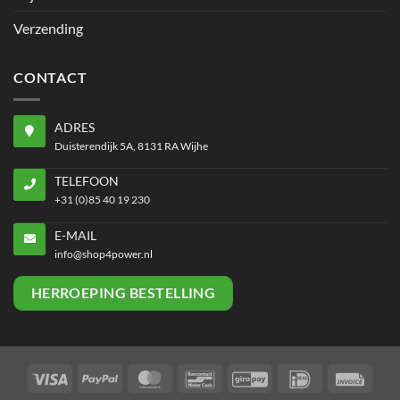
Verzending
CONTACT
ADRES
Duisterendijk 5A, 8131 RA Wijhe
TELEFOON
+31 (0)85 40 19 230
E-MAIL
info@shop4power.nl
HERROEPING BESTELLING
Visa
PayPal
MasterCard
Bancontact
GiroPay
IDeal
Invoi