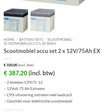
HOME
/
BATTERIJ SETS
/
SCOOTMOBIEL
/
SCOOTMOBIELACCU'S 30-80AH
Scootmobiel accu set 2 x 12V/75Ah EX
€
320,00
(excl. btw)
€
387,20
(incl. btw)
– 2 blokken CPX75-12
– 12Volt 75 Ah Extreem
– CPX uitvoering, extreem veel laadcycli
– Geschikt voor elektrische scootmobiel
Scootmobiel accu set 2 x 12V/75Ah EX aantal