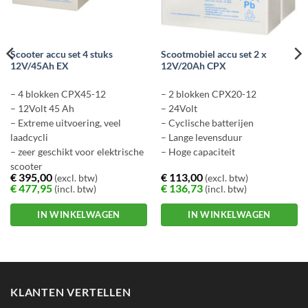
Scooter accu set 4 stuks
Scootmobiel accu set 2 x
12V/45Ah EX
12V/20Ah CPX
– 4 blokken CPX45-12
– 2 blokken CPX20-12
– 12Volt 45 Ah
– 24Volt
– Extreme uitvoering, veel
– Cyclische batterijen
laadcycli
– Lange levensduur
– zeer geschikt voor elektrische
– Hoge capaciteit
scooter
€
395,00
€
113,00
(excl. btw)
(excl. btw)
€
477,95
€
136,73
(incl. btw)
(incl. btw)
IN WINKELWAGEN
IN WINKELWAGEN
KLANTEN VERTELLEN