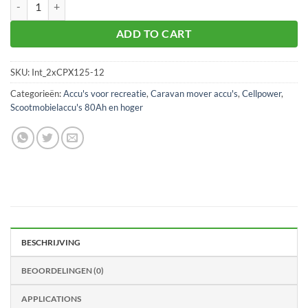
Scootmobiel accu set 2 x 12V/125Ah CPX aantal
ADD TO CART
SKU:
Int_2xCPX125-12
Categorieën:
Accu's voor recreatie
,
Caravan mover accu's
,
Cellpower
,
Scootmobielaccu's 80Ah en hoger
BESCHRIJVING
BEOORDELINGEN (0)
APPLICATIONS