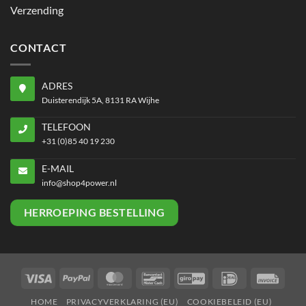
Verzending
CONTACT
ADRES
Duisterendijk 5A, 8131 RA Wijhe
TELEFOON
+31 (0)85 40 19 230
E-MAIL
info@shop4power.nl
HERROEPING BESTELLING
Visa
PayPal
MasterCard
Bancontact
GiroPay
IDeal
Invoi
HOME
PRIVACYVERKLARING (EU)
COOKIEBELEID (EU)