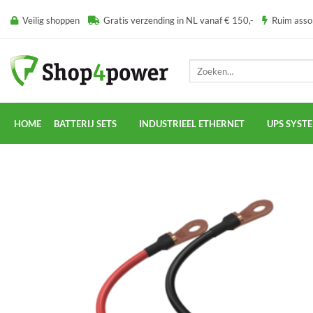
Ga
Veilig shoppen
Gratis verzending in NL vanaf € 150,-
Ruim ass
naar
inhoud
Zoeken
naar:
HOME
BATTERIJ SETS
INDUSTRIEEL ETHERNET
UPS SYST