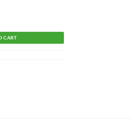
l
O CART