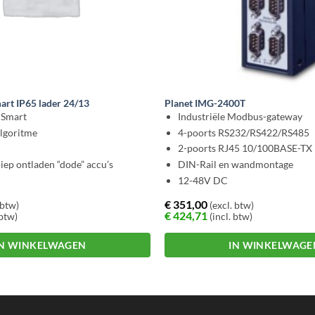
art IP65 lader 24/13
Planet IMG-2400T
 Smart
Industriële Modbus-gateway
algoritme
4-poorts RS232/RS422/RS485
2-poorts RJ45 10/100BASE-TX
iep ontladen “dode” accu’s
DIN-Rail en wandmontage
12-48V DC
€
351,00
 btw)
(excl. btw)
€
424,71
 btw)
(incl. btw)
IN WINKELWAGEN
IN WINKELWAGE