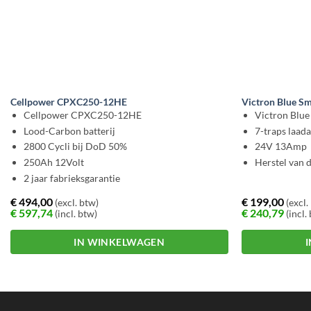
Cellpower CPXC250-12HE
Victron Blue Sm
Cellpower CPXC250-12HE
Victron Blue
Lood-Carbon batterij
7-traps laad
2800 Cycli bij DoD 50%
24V 13Amp
250Ah 12Volt
Herstel van d
2 jaar fabrieksgarantie
€
494,00
€
199,00
(excl. btw)
(excl.
€
597,74
€
240,79
(incl. btw)
(incl.
IN WINKELWAGEN