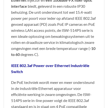
Ethernet
injector en
een 100Base-FX fiber optic
interface
biedt, geleverd in een robuste IP30
behuizing. De unit ondersteunt tot wel 15.4-watt
power per poort voor ieder op afstand IEEE 802.3af
gevoed apparaat (PD) zoals PoE IP cameras en PoE
wireless LAN access points, de ISW-514PS serie is
een ideale oplossing om bewakingssystemen uit te
rollen en draadloze service in klimatologisch zware
omgevingen met een brede temperatuur range (
-10
to 60
degrees C).
IEEE 802.3af Power over Ethernet Industriële
Switch
De PoE techniek wordt meer en meer ondersteund
in de industriële Ethernet apparatuur voor
efficiënte werking in zware omgevingen. De ISW-
514PS serie in-line power volgt de IEEE 802.3af
standaard en is in staat om 4 PoE compatibele