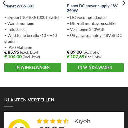
Planet DC power supply 48V
Planet WGS-803
240W
– 8-poort 10/100/1000T Switch
– DC voedingsadapter
– Wand montage
– Din-rail montage geschikt
– Industrieel
– Vermogen 240Watt
– Wijd temp bereik: -10 ~ +60
– Uitgangsspanning: 48Volt DC
graden
– IP30 Flat type
€
85,95
€
89,00
(excl. btw)
(excl. btw)
€
104,00
€
107,69
(incl. btw)
(incl. btw)
IN WINKELWAGEN
IN WINKELWAGEN
KLANTEN VERTELLEN