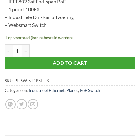
– IEEE
802.3af End-span PoE
– 1 poort 100FX
– Industriële Din-Rail uitvoering
– Websmart Switch
1 op voorraad (kan nabesteld worden)
Planet ISW-514PSF aantal
ADD TO CART
SKU:
Pl_ISW-514PSF_L3
Categorieën:
Industrieel Ethernet
,
Planet
,
PoE Switch