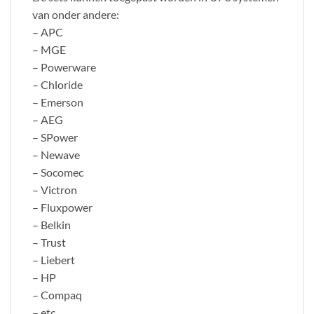
van onder andere:
– APC
– MGE
– Powerware
– Chloride
– Emerson
– AEG
– SPower
– Newave
– Socomec
– Victron
– Fluxpower
– Belkin
– Trust
– Liebert
– HP
– Compaq
– etc.