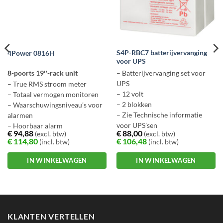
S4P-RBC7 batterijvervanging
4Power 0816H
voor UPS
8-poorts 19″-rack unit
– Batterijvervanging set voor
UPS
– True RMS stroom meter
– 12 volt
– Totaal vermogen monitoren
– 2 blokken
– Waarschuwingsniveau’s voor
– Zie Technische informatie
alarmen
voor UPS’sen
– Hoorbaar alarm
€
94,88
€
88,00
(excl. btw)
(excl. btw)
€
114,80
€
106,48
(incl. btw)
(incl. btw)
IN WINKELWAGEN
IN WINKELWAGEN
KLANTEN VERTELLEN