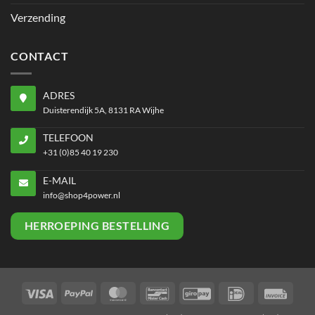
Verzending
CONTACT
ADRES
Duisterendijk 5A, 8131 RA Wijhe
TELEFOON
+31 (0)85 40 19 230
E-MAIL
info@shop4power.nl
HERROEPING BESTELLING
Visa
PayPal
MasterCard
Bancontact
GiroPay
IDeal
Invoi