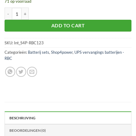
71 op voorraad
S4P-RBC123 aantal
ADD TO CART
SKU:
Int_S4P-RBC123
Categorieën:
Batterij sets
,
Shop4power
,
UPS vervangings batterijen -
RBC
BESCHRIJVING
BEOORDELINGEN (0)